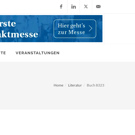
Facebook
LinkedIn
X
info@wiwi-
(Twitter)
online.de
OTE
VERANSTALTUNGEN
Home
Literatur
Buch 8323