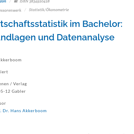
zon
ISBN 3834920428
Statistik/Ökonometrie
essorenwerk
tschaftsstatistik im Bachelor:
ndlagen und Datenanalyse
Akkerboom
iert
enen / Verlag
5-12 Gabler
sor
f. Dr. Hans Akkerboom