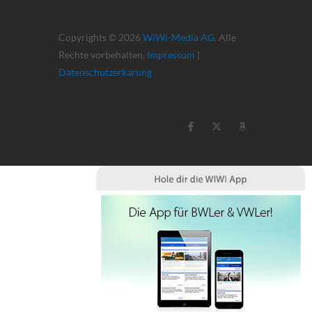
Copyrights © 2026
WiWi-Media AG
. Alle
Rechte vorbehalten.
Impressum
|
Datenschutzerkärung