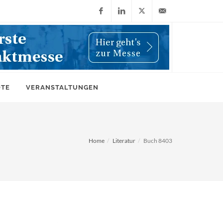
Facebook
LinkedIn
X
info@wiwi-
(Twitter)
online.de
OTE
VERANSTALTUNGEN
Home
Literatur
Buch 8403