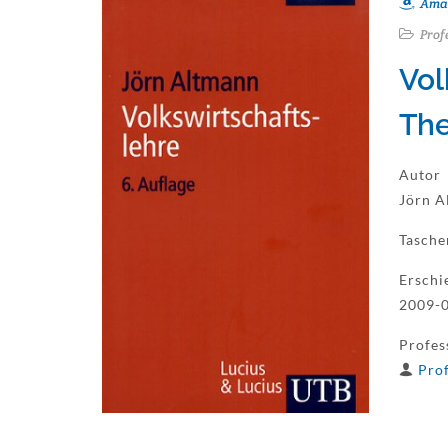
Ama
Prof
Vol
The
Autor
Jörn A
Tasch
Erschi
2009-0
Profes
Prof