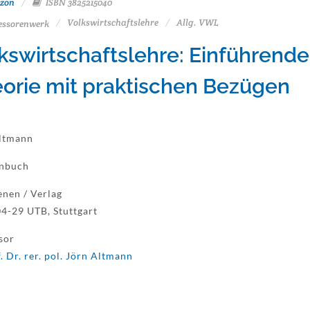
zon
ISBN 3825215040
Volkswirtschaftslehre
Allg. VWL
essorenwerk
kswirtschaftslehre: Einführende
orie mit praktischen Bezügen
ltmann
enbuch
enen / Verlag
4-29 UTB, Stuttgart
sor
. Dr. rer. pol. Jörn Altmann