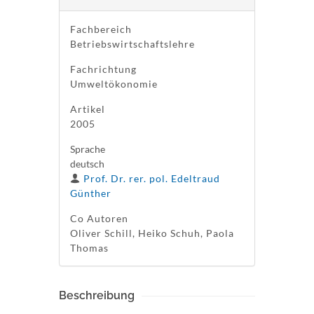
Fachbereich
Betriebswirtschaftslehre
Fachrichtung
Umweltökonomie
Artikel
2005
Sprache
deutsch
Prof. Dr. rer. pol. Edeltraud
Günther
Co Autoren
Oliver Schill, Heiko Schuh, Paola
Thomas
Beschreibung