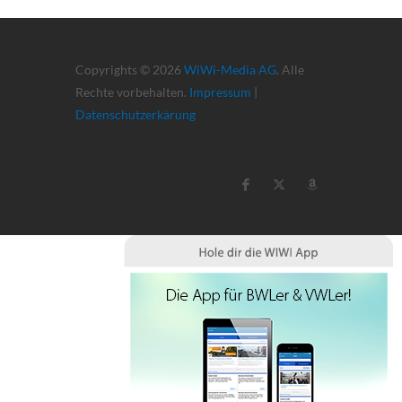
Copyrights © 2026
WiWi-Media AG
. Alle
Rechte vorbehalten.
Impressum
|
Datenschutzerkärung