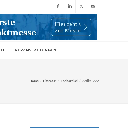
Facebook
LinkedIn
X
info@wiwi-
(Twitter)
online.de
OTE
VERANSTALTUNGEN
Home
Literatur
Fachartikel
Artikel 772