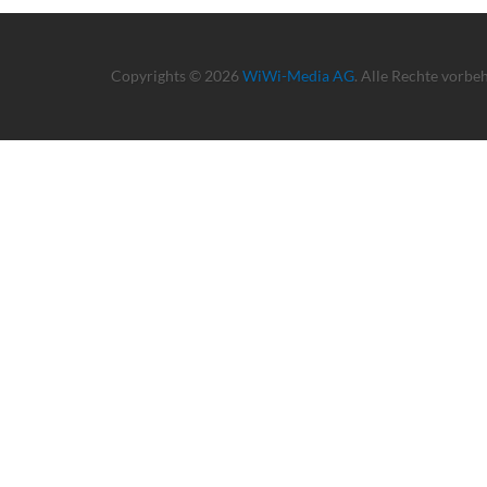
Copyrights © 2026
WiWi-Media AG
. Alle Rechte vorbe