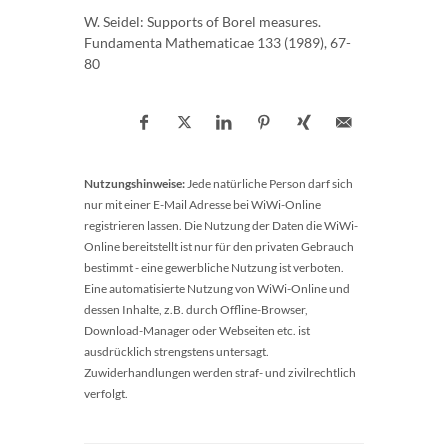
W. Seidel: Supports of Borel measures.
Fundamenta Mathematicae 133 (1989), 67-
80
Nutzungshinweise:
Jede natürliche Person darf sich
nur mit einer E-Mail Adresse bei WiWi-Online
registrieren lassen. Die Nutzung der Daten die WiWi-
Online bereitstellt ist nur für den privaten Gebrauch
bestimmt - eine gewerbliche Nutzung ist verboten.
Eine automatisierte Nutzung von WiWi-Online und
dessen Inhalte, z.B. durch Offline-Browser,
Download-Manager oder Webseiten etc. ist
ausdrücklich strengstens untersagt.
Zuwiderhandlungen werden straf- und zivilrechtlich
verfolgt.