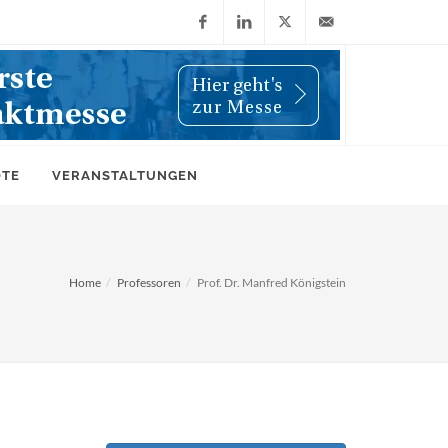
Facebook
LinkedIn
X
info@wiwi-
(Twitter)
online.de
OTE
VERANSTALTUNGEN
Home
Professoren
Prof. Dr. Manfred Königstein