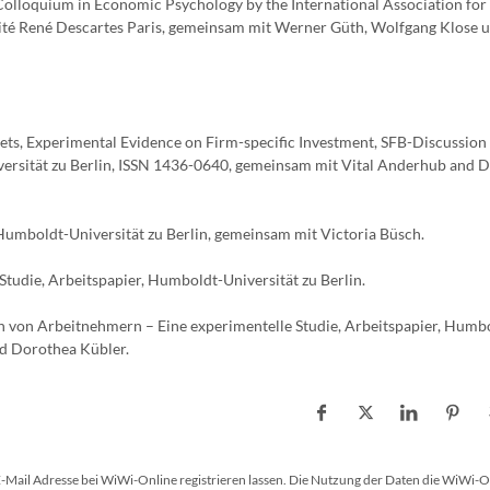
 Colloquium in Economic Psychology by the International Association for
sité René Descartes Paris, gemeinsam mit Werner Güth, Wolfgang Klose 
ts, Experimental Evidence on Firm-specific Investment, SFB-Discussion 
rsität zu Berlin, ISSN 1436-0640, gemeinsam mit Vital Anderhub and 
 Humboldt-Universität zu Berlin, gemeinsam mit Victoria Büsch.
 Studie, Arbeitspapier, Humboldt-Universität zu Berlin.
en von Arbeitnehmern – Eine experimentelle Studie, Arbeitspapier, Humb
nd Dorothea Kübler.
 E-Mail Adresse bei WiWi-Online registrieren lassen. Die Nutzung der Daten die WiWi-O