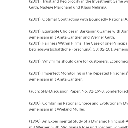
(2001). Trust and Reciprocity in the Investment Game 
Güth, Nadege Marchand und Klaus Nehring.
(2001). Optimal Contracting with Boundedly Rational A
(2001). Equitable Choices in Bargaining Games with Joi
gemeinsam mit Anita Gantner und Werner Güth.
(2001). Fairness Within Firms: The Case of one Principa
betriebswirtschaftliche Forschung), 53: 82-101, gemei
(2001). Why firms should care for customers, Economics
(2001). Imperfect Monitoring in the Repeated Prisoners
gemeinsam mit Anita Gantner.
(auch: SFB-Discussion Paper, No. 92-1998, Sonderforsc
(2000). Combining Rational Choice and Evolutionary Dy
gemeinsam mit Wieland Müller.
(1998). An Experimental Study of a Dynamic Principal-
mit Werner Güth, Wolfgang Klose und Joachim Schwalb