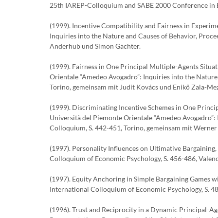
25th IAREP-Colloquium and SABE 2000 Conference in B
(1999). Incentive Compatibility and Fairness in Experi
Inquiries into the Nature and Causes of Behavior, Proc
Anderhub und Simon Gächter.
(1999). Fairness in One Principal Multiple-Agents Situa
Orientale “Amedeo Avogadro”: Inquiries into the Nature
Torino, gemeinsam mit Judit Kovács und Enikõ Zala-Me
(1999). Discriminating Incentive Schemes in One Princip
Università del Piemonte Orientale “Amedeo Avogadro”: I
Colloquium, S. 442-451, Torino, gemeinsam mit Werner 
(1997). Personality Influences on Ultimative Bargaining,
Colloquium of Economic Psychology, S. 456-486, Valen
(1997). Equity Anchoring in Simple Bargaining Games wit
International Colloquium of Economic Psychology, S. 4
(1996). Trust and Reciprocity in a Dynamic Principal-Ag