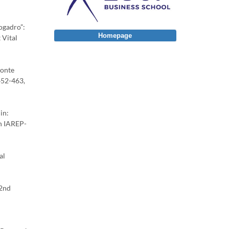
ogadro”:
Homepage
 Vital
monte
452-463,
in:
th IAREP-
al
22nd