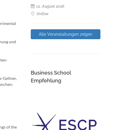
12. August 2026
Online
erimental
Alle Veranstaltungen zeigen
hnung und
nten-
Business School
s-Gellner,
Empfehlung
München:
ngs of the