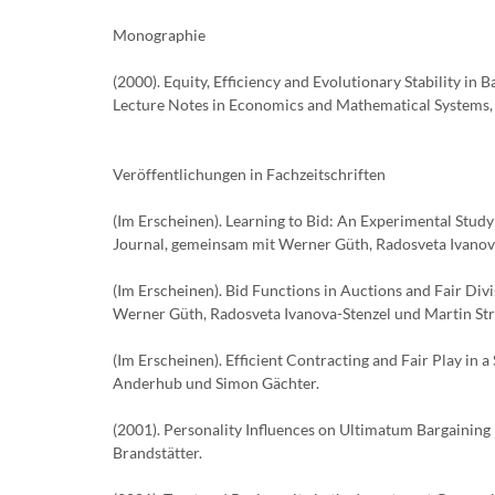
Monographie
(2000). Equity, Efficiency and Evolutionary Stability in
Lecture Notes in Economics and Mathematical Systems, 
Veröffentlichungen in Fachzeitschriften
(Im Erscheinen). Learning to Bid: An Experimental Stud
Journal, gemeinsam mit Werner Güth, Radosveta Ivanova
(Im Erscheinen). Bid Functions in Auctions and Fair D
Werner Güth, Radosveta Ivanova-Stenzel und Martin Str
(Im Erscheinen). Efficient Contracting and Fair Play i
Anderhub und Simon Gächter.
(2001). Personality Influences on Ultimatum Bargainin
Brandstätter.