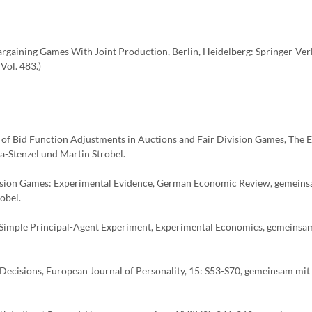
 Bargaining Games With Joint Production, Berlin, Heidelberg: Springer-Verl
Vol. 483.)
y of Bid Function Adjustments in Auctions and Fair Division Games, The
-Stenzel und Martin Strobel.
ivision Games: Experimental Evidence, German Economic Review, gemein
obel.
n a Simple Principal-Agent Experiment, Experimental Economics, gemeinsam
g Decisions, European Journal of Personality, 15: S53-S70, gemeinsam m