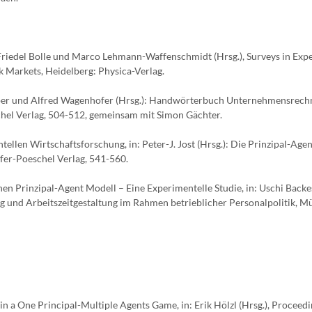
Friedel Bolle und Marco Lehmann-Waffenschmidt (Hrsg.), Surveys in Exp
k Markets, Heidelberg: Physica-Verlag.
üpper und Alfred Wagenhofer (Hrsg.): Handwörterbuch Unternehmensrec
schel Verlag, 504-512, gemeinsam mit Simon Gächter.
ellen Wirtschaftsforschung, in: Peter-J. Jost (Hrsg.): Die Prinzipal-Age
ffer-Poeschel Verlag, 541-560.
en Prinzipal-Agent Modell – Eine Experimentelle Studie, in: Uschi Backe
g und Arbeitszeitgestaltung im Rahmen betrieblicher Personalpolitik, 
in a One Principal-Multiple Agents Game, in: Erik Hölzl (Hrsg.), Proceedi