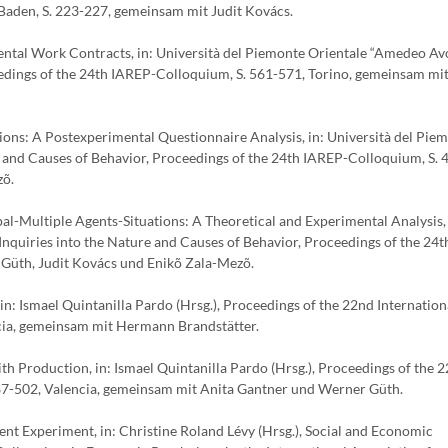
aden, S. 223-227, gemeinsam mit Judit Kovács.
mental Work Contracts, in: Università del Piemonte Orientale “Amedeo Av
eedings of the 24th IAREP-Colloquium, S. 561-571, Torino, gemeinsam mit
tions: A Postexperimental Questionnaire Analysis, in: Università del Pie
 and Causes of Behavior, Proceedings of the 24th IAREP-Colloquium, S. 
zõ.
al-Multiple Agents-Situations: A Theoretical and Experimental Analysis, 
nquiries into the Nature and Causes of Behavior, Proceedings of the 24
Güth, Judit Kovács und Enikõ Zala-Mezõ.
 in: Ismael Quintanilla Pardo (Hrsg.), Proceedings of the 22nd Internation
cia, gemeinsam mit Hermann Brandstätter.
h Production, in: Ismael Quintanilla Pardo (Hrsg.), Proceedings of the 
87-502, Valencia, gemeinsam mit Anita Gantner und Werner Güth.
ent Experiment, in: Christine Roland Lévy (Hrsg.), Social and Economic