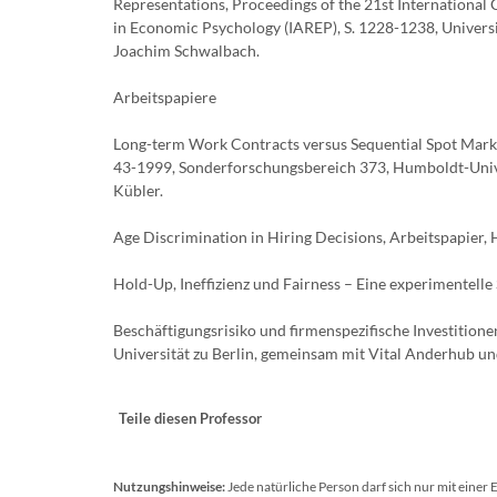
Representations, Proceedings of the 21st International
in Economic Psychology (IAREP), S. 1228-1238, Univer
Joachim Schwalbach.
Arbeitspapiere
Long-term Work Contracts versus Sequential Spot Marke
43-1999, Sonderforschungsbereich 373, Humboldt-Unive
Kübler.
Age Discrimination in Hiring Decisions, Arbeitspapier,
Hold-Up, Ineffizienz und Fairness – Eine experimentelle
Beschäftigungsrisiko und firmenspezifische Investition
Universität zu Berlin, gemeinsam mit Vital Anderhub u
Teile diesen Professor
Nutzungshinweise:
Jede natürliche Person darf sich nur mit einer