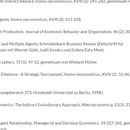
with Indirect Reward, Homo oeconomicus, XVIII (2): 241-262, gemeinsam
gents, Homo oeconomicus, XVIII (2): 211-228.
nt Production, Journal of Economic Behavior and Organization, 46 (2): 2
l and Multiple Agents, Schmalenbach Business Review (Zeitschrift für
nsam mit Werner Güth, Judit Kovács und Enikoe Zala-Mezõ.
 Letters, 72 (1): 47-52, gemeinsam mit Wieland Müller.
’ Dilemma - A Strategy Tournament, Homo oeconomicus, XVIII (1): 31-46,
hungsbereich 373, Humboldt-Universität zu Berlin, 1998.)
namics: The Indirect Evolutionary Approach, Metroeconomica, 51(3): 2
Agent Relationship, Managerial and Decision Economics, 19:327-341, g
ach.