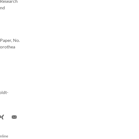
 Research
und
Paper, No.
Dorothea
oldt-
nline