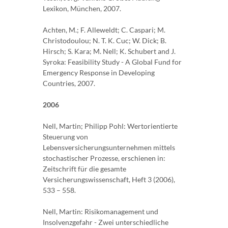
Lexikon, München, 2007.
Achten, M.; F. Alleweldt; C. Caspari; M.
Christodoulou; N. T. K. Cuc; W. Dick; B.
Hirsch; S. Kara; M. Nell; K. Schubert and J.
Syroka: Feasibility Study - A Global Fund for
Emergency Response in Developing
Countries, 2007.
2006
Nell, Martin; Philipp Pohl: Wertorientierte
Steuerung von
Lebensversicherungsunternehmen mittels
stochastischer Prozesse, erschienen in:
Zeitschrift für die gesamte
Versicherungswissenschaft, Heft 3 (2006),
533 – 558.
Nell, Martin: Risikomanagement und
Insolvenzgefahr - Zwei unterschiedliche