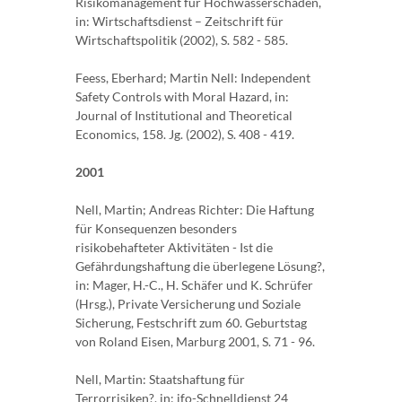
Risikomanagement für Hochwasserschäden,
in: Wirtschaftsdienst – Zeitschrift für
Wirtschaftspolitik (2002), S. 582 - 585.
Feess, Eberhard; Martin Nell: Independent
Safety Controls with Moral Hazard, in:
Journal of Institutional and Theoretical
Economics, 158. Jg. (2002), S. 408 - 419.
2001
Nell, Martin; Andreas Richter: Die Haftung
für Konsequenzen besonders
risikobehafteter Aktivitäten - Ist die
Gefährdungshaftung die überlegene Lösung?,
in: Mager, H.-C., H. Schäfer und K. Schrüfer
(Hrsg.), Private Versicherung und Soziale
Sicherung, Festschrift zum 60. Geburtstag
von Roland Eisen, Marburg 2001, S. 71 - 96.
Nell, Martin: Staatshaftung für
Terrorrisiken?, in: ifo-Schnelldienst 24