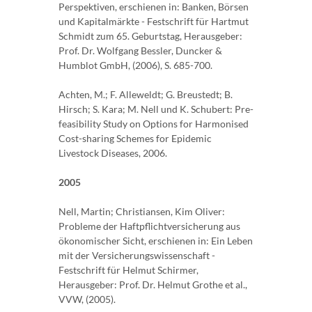
Perspektiven, erschienen in: Banken, Börsen
und Kapitalmärkte - Festschrift für Hartmut
Schmidt zum 65. Geburtstag, Herausgeber:
Prof. Dr. Wolfgang Bessler, Duncker &
Humblot GmbH, (2006), S. 685-700.
Achten, M.; F. Alleweldt; G. Breustedt; B.
Hirsch; S. Kara; M. Nell und K. Schubert: Pre-
feasibility Study on Options for Harmonised
Cost-sharing Schemes for Epidemic
Livestock Diseases, 2006.
2005
Nell, Martin; Christiansen, Kim Oliver:
Probleme der Haftpflichtversicherung aus
ökonomischer Sicht, erschienen in: Ein Leben
mit der Versicherungswissenschaft -
Festschrift für Helmut Schirmer,
Herausgeber: Prof. Dr. Helmut Grothe et al.,
VVW, (2005).