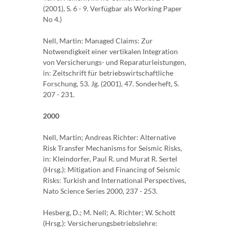
(2001), S. 6 - 9. Verfügbar als Working Paper
No 4.)
Nell, Martin: Managed Claims: Zur
Notwendigkeit einer vertikalen Integration
von Versicherungs- und Reparaturleistungen,
in: Zeitschrift für betriebswirtschaftliche
Forschung, 53. Jg. (2001), 47. Sonderheft, S.
207 - 231.
2000
Nell, Martin; Andreas Richter: Alternative
Risk Transfer Mechanisms for Seismic Risks,
in: Kleindorfer, Paul R. und Murat R. Sertel
(Hrsg.): Mitigation and Financing of Seismic
Risks: Turkish and International Perspectives,
Nato Science Series 2000, 237 - 253.
Hesberg, D.; M. Nell; A. Richter; W. Schott
(Hrsg.): Versicherungsbetriebslehre: