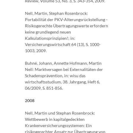
Review, Volume 53, No. 3, S. 343-354, 2009.
Nell, Martin, Stephan Rosenbrock:
Portabilität der PKV-Alterungsrückstellung -
Risikogerechte Übertragungswerte erfordern
keine grundlegend neuen
Kalkulationsprinzipien!; in:
Versicherungswirtschaft 64 (13), S. 1000-
1003, 2009.
Buhné, Johann, Annette Hofmann, Martin
Nell: Marktversagen bei Externalitäten der
Schadensprävention, in: wisu das
wirtschaftsstudium, 38. Jahrgang, Heft 6,
06/2009, S. 851-856.
2008
Nell, Martin und Stephan Rosenbrock:
Wettbewerb in kapitalgedeckten
Krankenversicherungssystemen: Ein
risikogerechter Ansatz zur Übertragung von