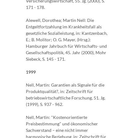
Versicherungswirtschaft, 55. Jg. (2000), S.
171 - 178.
Alewell, Dorothea; Martin Nell: Die
Entgeltfortzahlung im Krankheitsfall als
gesetzliche Sozialleistung, in: Kantzenbach,
E.; B. Molitor; O. G. Mayer, (Hrsg.):
Hamburger Jahrbuch für Wirtschafts- und
Gesellschaftspolitik, 45. Jahr (2000), Mohr
Siebeck, S. 145 - 171.
1999
Nell, Martin: Garantien als Signale für die
Produktqualität?, in: Zeitschrift für
betriebswirtschaftliche Forschung, 51. Jg.
(1999), S. 937 - 962.
Nell, Martin: "Kostenorientierte
Preisbestimmung" und ökonomischer
Sachverstand – eine nicht immer
harmonische Beziehung, in: Zeitschrift für