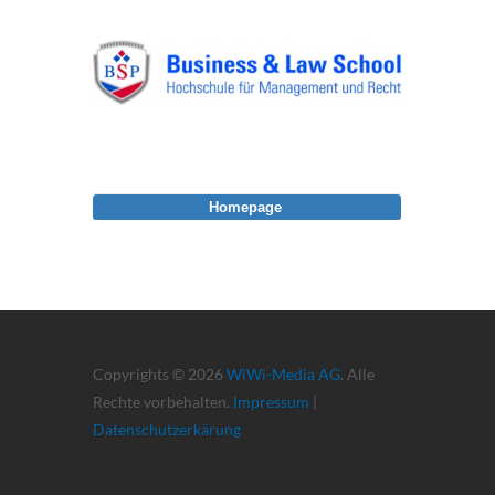
Homepage
Copyrights © 2026
WiWi-Media AG
. Alle
Rechte vorbehalten.
Impressum
|
Datenschutzerkärung