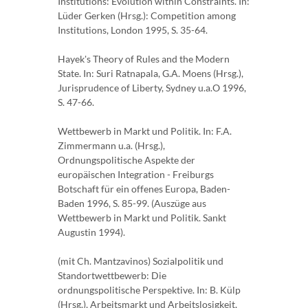
Institutions: Evolution within Constraints. In:
Lüder Gerken (Hrsg.): Competition among
Institutions, London 1995, S. 35-64.
Hayek's Theory of Rules and the Modern
State. In: Suri Ratnapala, G.A. Moens (Hrsg.),
Jurisprudence of Liberty, Sydney u.a.O 1996,
S. 47-66.
Wettbewerb in Markt und Politik. In: F.A.
Zimmermann u.a. (Hrsg.),
Ordnungspolitische Aspekte der
europäischen Integration - Freiburgs
Botschaft für ein offenes Europa, Baden-
Baden 1996, S. 85-99. (Auszüge aus
Wettbewerb in Markt und Politik. Sankt
Augustin 1994).
(mit Ch. Mantzavinos) Sozialpolitik und
Standortwettbewerb: Die
ordnungspolitische Perspektive. In: B. Külp
(Hrsg.), Arbeitsmarkt und Arbeitslosigkeit,