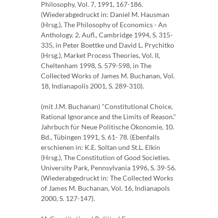
Philosophy, Vol. 7, 1991, 167-186.
(Wiederabgedruckt in: Daniel M. Hausman
(Hrsg.), The Philosophy of Economics - An
Anthology. 2. Aufl., Cambridge 1994, S. 315-
335, in Peter Boettke und David L. Prychitko
(Hrsg.), Market Process Theories, Vol. II,
Cheltenham 1998, S. 579-598, in The
Collected Works of James M. Buchanan, Vol.
18, Indianapolis 2001, S. 289-310).
(mit J.M. Buchanan) "Constitutional Choice,
Rational Ignorance and the Limits of Reason."
Jahrbuch für Neue Politische Ökonomie, 10.
Bd., Tübingen 1991, S. 61- 78. (Ebenfalls
erschienen in: K.E. Soltan und St.L. Elkin
(Hrsg.), The Constitution of Good Societies.
University Park, Pennsylvania 1996, S. 39-56.
(Wiederabgedruckt in: The Collected Works
of James M. Buchanan, Vol. 16, Indianapols
2000, S. 127-147).