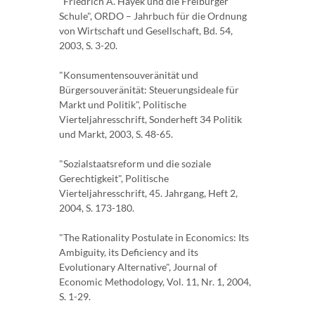
"Friedrich A. Hayek und die Freiburger
Schule", ORDO – Jahrbuch für die Ordnung
von Wirtschaft und Gesellschaft, Bd. 54,
2003, S. 3-20.
"Konsumentensouveränität und
Bürgersouveränität: Steuerungsideale für
Markt und Politik", Politische
Vierteljahresschrift, Sonderheft 34 Politik
und Markt, 2003, S. 48-65.
"Sozialstaatsreform und die soziale
Gerechtigkeit", Politische
Vierteljahresschrift, 45. Jahrgang, Heft 2,
2004, S. 173-180.
"The Rationality Postulate in Economics: Its
Ambiguity, its Deficiency and its
Evolutionary Alternative", Journal of
Economic Methodology, Vol. 11, Nr. 1, 2004,
S. 1-29.