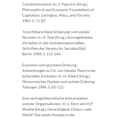
Constitutionalism. In: S. Pejovich (Hrsg.),
Philosophical and Economic Foundations of
Capitalism, Lexington, Mass., and Toronto
1983, S. 71-87.
'Unsichtbare Hand Erklärung' und soziale
Normen. In: H. Todt (Hrsg.), Normgeleitetes
Verhalten in den Sozialwissenschaften,
(Schriften des Vereins für Socialpolitik).
Berlin 1984, S. 115-144.
Evolution und spontane Ordnung -
Anmerkungen zu F.A. von Hayeks Theorie der
kulturellen Evolution. In: H. Albert (Hrsg.),
Ökonomisches Denken und soziale Ordnung,
Tübingen 1984, S. 83-112.
Eine vertragstheoretische Interpretation
sozialer Organisationen. In: L. Kern and H.P.
Mueller(Hrsg.), Gerechtigkeit, Diskurs oder
Markt? Die neuen Ansätze in der