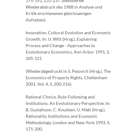
175-191, 231-237. (Revidierter
Wiederabdruck des 1988 in Analyse und
Kritik erschienenen gleichnamigen
Aufsatzes).
Innovation, Cultural Evolution and Economic
Growth. In: U. Witt (Hrsg.), Explaining
Process and Change - Approaches to
Evolutionary Economics, Ann Arbor 1991, S.
105-121
(Wiederabgedruckt in S. Pejovich (Hrsg.), The
Economics of Property Rights. Cheltenham
2001, Vol. II, S. 200-216).
Rational Choice, Rule-Following and
Institutions: An Evolutionary Perspective. In:
B. Gustafsson, C. Knudsen, U. Mäki (Hrsg.),
Rationality, Institutions and Economic
Methodology, London and New York 1993, S.
171-200.