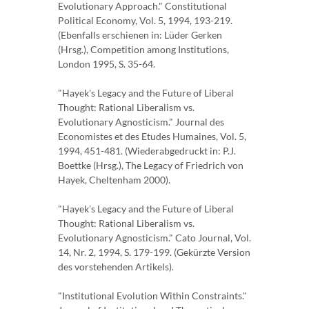
Evolutionary Approach." Constitutional
Political Economy, Vol. 5, 1994, 193-219.
(Ebenfalls erschienen in: Lüder Gerken
(Hrsg.), Competition among Institutions,
London 1995, S. 35-64.
"Hayek's Legacy and the Future of Liberal
Thought: Rational Liberalism vs.
Evolutionary Agnosticism." Journal des
Economistes et des Etudes Humaines, Vol. 5,
1994, 451-481. (Wiederabgedruckt in: P.J.
Boettke (Hrsg.), The Legacy of Friedrich von
Hayek, Cheltenham 2000).
"Hayek’s Legacy and the Future of Liberal
Thought: Rational Liberalism vs.
Evolutionary Agnosticism." Cato Journal, Vol.
14, Nr. 2, 1994, S. 179-199. (Gekürzte Version
des vorstehenden Artikels).
"Institutional Evolution Within Constraints."