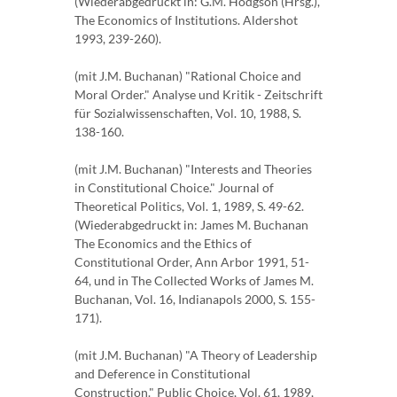
(Wiederabgedruckt in: G.M. Hodgson (Hrsg.),
The Economics of Institutions. Aldershot
1993, 239-260).
(mit J.M. Buchanan) "Rational Choice and
Moral Order." Analyse und Kritik - Zeitschrift
für Sozialwissenschaften, Vol. 10, 1988, S.
138-160.
(mit J.M. Buchanan) "Interests and Theories
in Constitutional Choice." Journal of
Theoretical Politics, Vol. 1, 1989, S. 49-62.
(Wiederabgedruckt in: James M. Buchanan
The Economics and the Ethics of
Constitutional Order, Ann Arbor 1991, 51-
64, und in The Collected Works of James M.
Buchanan, Vol. 16, Indianapols 2000, S. 155-
171).
(mit J.M. Buchanan) "A Theory of Leadership
and Deference in Constitutional
Construction." Public Choice, Vol. 61, 1989,