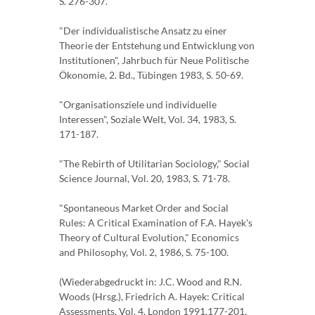
S. 276-307.
"Der individualistische Ansatz zu einer
Theorie der Entstehung und Entwicklung von
Institutionen", Jahrbuch für Neue Politische
Ökonomie, 2. Bd., Tübingen 1983, S. 50-69.
"Organisationsziele und individuelle
Interessen", Soziale Welt, Vol. 34, 1983, S.
171-187.
"The Rebirth of Utilitarian Sociology," Social
Science Journal, Vol. 20, 1983, S. 71-78.
"Spontaneous Market Order and Social
Rules: A Critical Examination of F.A. Hayek's
Theory of Cultural Evolution," Economics
and Philosophy, Vol. 2, 1986, S. 75-100.
(Wiederabgedruckt in: J.C. Wood and R.N.
Woods (Hrsg.), Friedrich A. Hayek: Critical
Assessments, Vol. 4, London 1991,177-201,