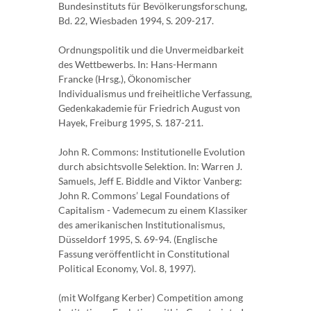
Bundesinstituts für Bevölkerungsforschung,
Bd. 22, Wiesbaden 1994, S. 209-217.
Ordnungspolitik und die Unvermeidbarkeit
des Wettbewerbs. In: Hans-Hermann
Francke (Hrsg.), Ökonomischer
Individualismus und freiheitliche Verfassung,
Gedenkakademie für Friedrich August von
Hayek, Freiburg 1995, S. 187-211.
John R. Commons: Institutionelle Evolution
durch absichtsvolle Selektion. In: Warren J.
Samuels, Jeff E. Biddle and Viktor Vanberg:
John R. Commons’ Legal Foundations of
Capitalism - Vademecum zu einem Klassiker
des amerikanischen Institutionalismus,
Düsseldorf 1995, S. 69-94. (Englische
Fassung veröffentlicht in Constitutional
Political Economy, Vol. 8, 1997).
(mit Wolfgang Kerber) Competition among