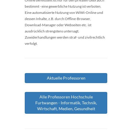
Online bereitstellt ist nur für den privaten Gebrauch
bestimmt - eine gewerbliche Nutzung ist verboten.
Eine automatisierte Nutzung von WiWi-Online und
dessen Inhalte, z.B. durch Offline-Browser,
Download-Manager oder Webseiten etc. ist
ausdrücklich strengstens untersagt.
Zuwiderhandlungen werden straf- und zivilrechtlich
verfolgt.
Aktuelle Professoren
Alle Professoren Hochschule
Furtwangen - Informatik, Technik,
Wirtschaft, Medien, Gesundheit