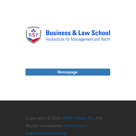
Homepage
Copyrights © 2026
WiWi-Media AG
. Alle
Rechte vorbehalten.
Impressum
|
Datenschutzerkärung