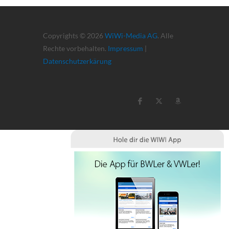
Copyrights © 2026
WiWi-Media AG
. Alle
Rechte vorbehalten.
Impressum
|
Datenschutzerkärung