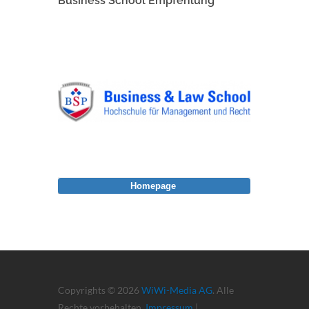
Business School Empfehlung
Homepage
Copyrights © 2026
WiWi-Media AG
. Alle
Rechte vorbehalten.
Impressum
|