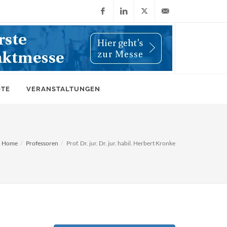
Facebook
LinkedIn
X
info@wiwi-
(Twitter)
online.de
OTE
VERANSTALTUNGEN
Home
Professoren
Prof. Dr. jur. Dr. jur. habil. Herbert Kronke