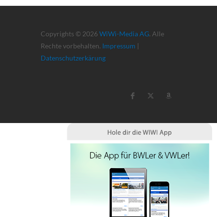
Copyrights © 2026
WiWi-Media AG
. Alle
Rechte vorbehalten.
Impressum
|
Datenschutzerkärung