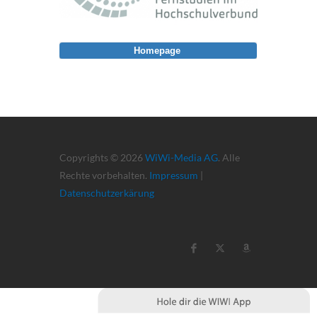
Homepage
Copyrights © 2026
WiWi-Media AG
. Alle
Rechte vorbehalten.
Impressum
|
Datenschutzerkärung