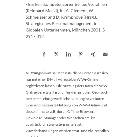
- Ein kernkompetenzorientiertes Verfahren
(Reinhard Meckl), in: A. Clement, W.
Schmeisser and D. Krimphove (Hrsg.),
Strategisches Personalmanagement in
Globalen Unternehmen, München 2001, S.
291 - 312.
Nutzungshinweise:
Jede natürliche Person darf sich
nur mit einer E-Mail Adresse bei WiWi-Online
registrieren lassen. Die Nutzung der Daten die WiWi-
Online bereitstellt ist nur für den privaten Gebrauch
bestimmt - eine gewerbliche Nutzung ist verboten.
Eine automatisierte Nutzung von WiWi-Online und
dessen Inhalte, z.B. durch Offline-Browser,
Download-Manager oder Webseiten etc. ist
ausdrücklich strengstens untersagt.
Zuwiderhandlungen werden straf- und zivilrechtlich