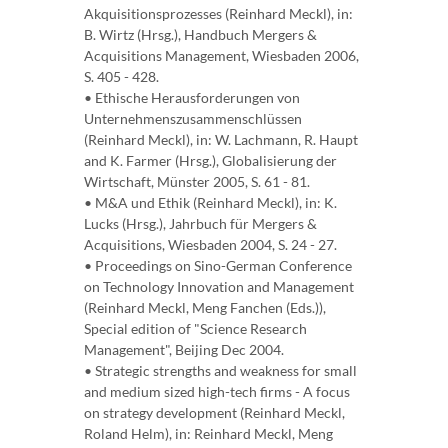
Akquisitionsprozesses (Reinhard Meckl), in:
B. Wirtz (Hrsg.), Handbuch Mergers &
Acquisitions Management, Wiesbaden 2006,
S. 405 - 428.
• Ethische Herausforderungen von
Unternehmenszusammenschlüssen
(Reinhard Meckl), in: W. Lachmann, R. Haupt
and K. Farmer (Hrsg.), Globalisierung der
Wirtschaft, Münster 2005, S. 61 - 81.
• M&A und Ethik (Reinhard Meckl), in: K.
Lucks (Hrsg.), Jahrbuch für Mergers &
Acquisitions, Wiesbaden 2004, S. 24 - 27.
• Proceedings on Sino-German Conference
on Technology Innovation and Management
(Reinhard Meckl, Meng Fanchen (Eds.)),
Special edition of "Science Research
Management", Beijing Dec 2004.
• Strategic strengths and weakness for small
and medium sized high-tech firms - A focus
on strategy development (Reinhard Meckl,
Roland Helm), in: Reinhard Meckl, Meng