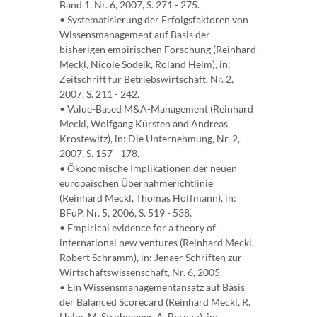
Band 1, Nr. 6, 2007, S. 271 - 275.
• Systematisierung der Erfolgsfaktoren von
Wissensmanagement auf Basis der
bisherigen empirischen Forschung (Reinhard
Meckl, Nicole Sodeik, Roland Helm), in:
Zeitschrift für Betriebswirtschaft, Nr. 2,
2007, S. 211 - 242.
• Value-Based M&A-Management (Reinhard
Meckl, Wolfgang Kürsten and Andreas
Krostewitz), in: Die Unternehmung, Nr. 2,
2007, S. 157 - 178.
• Ökonomische Implikationen der neuen
europäischen Übernahmerichtlinie
(Reinhard Meckl, Thomas Hoffmann), in:
BFuP, Nr. 5, 2006, S. 519 - 538.
• Empirical evidence for a theory of
international new ventures (Reinhard Meckl,
Robert Schramm), in: Jenaer Schriften zur
Wirtschaftswissenschaft, Nr. 6, 2005.
• Ein Wissensmanagementansatz auf Basis
der Balanced Scorecard (Reinhard Meckl, R.
Helm, M. Strohmayer, A. Bernau), in: