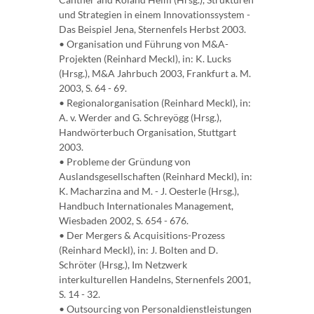
und Strategien in einem Innovationssystem -
Das Beispiel Jena, Sternenfels Herbst 2003.
• Organisation und Führung von M&A-
Projekten (Reinhard Meckl), in: K. Lucks
(Hrsg.), M&A Jahrbuch 2003, Frankfurt a. M.
2003, S. 64 - 69.
• Regionalorganisation (Reinhard Meckl), in:
A. v. Werder and G. Schreyögg (Hrsg.),
Handwörterbuch Organisation, Stuttgart
2003.
• Probleme der Gründung von
Auslandsgesellschaften (Reinhard Meckl), in:
K. Macharzina and M. - J. Oesterle (Hrsg.),
Handbuch Internationales Management,
Wiesbaden 2002, S. 654 - 676.
• Der Mergers & Acquisitions-Prozess
(Reinhard Meckl), in: J. Bolten and D.
Schröter (Hrsg.), Im Netzwerk
interkulturellen Handelns, Sternenfels 2001,
S. 14 - 32.
• Outsourcing von Personaldienstleistungen