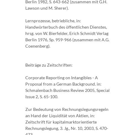
Berlin 1982, S. 643-662 (zusammen mit G.H.
Lawson und M. Sherer).
Lernprozesse, betriebliche, in:
Handwörterbuch des öffentlichen Dienstes,
hrsg. von W. Bierfelder, Erich Schmidt Verlag
Berlin 1976, Sp. 959-966 (zusammen mit A.G.
Coenenberg).
Beiträge zu Zeitschriften:
Corporate Reporting on Intangibles - A
Proposal from a German Background. in:
Schmalenbach Business Review 2005, Special
Issue 2, S. 65-100.
Zur Bedeutung von Rechnungslegungsregeln
an Hand der Liquidität von Aktien, in:
Zeitschrift für kapitalmarktorientierte
Rechnungslegung, 3. Jg., Nr. 10, 2003, S. 470-
473.