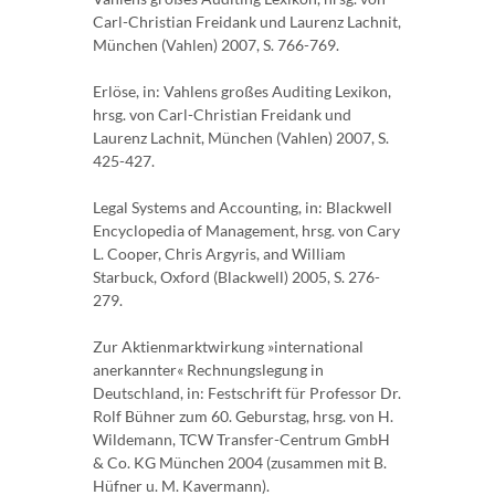
Carl-Christian Freidank und Laurenz Lachnit,
München (Vahlen) 2007, S. 766-769.
Erlöse, in: Vahlens großes Auditing Lexikon,
hrsg. von Carl-Christian Freidank und
Laurenz Lachnit, München (Vahlen) 2007, S.
425-427.
Legal Systems and Accounting, in: Blackwell
Encyclopedia of Management, hrsg. von Cary
L. Cooper, Chris Argyris, and William
Starbuck, Oxford (Blackwell) 2005, S. 276-
279.
Zur Aktienmarktwirkung »international
anerkannter« Rechnungslegung in
Deutschland, in: Festschrift für Professor Dr.
Rolf Bühner zum 60. Geburstag, hrsg. von H.
Wildemann, TCW Transfer-Centrum GmbH
& Co. KG München 2004 (zusammen mit B.
Hüfner u. M. Kavermann).