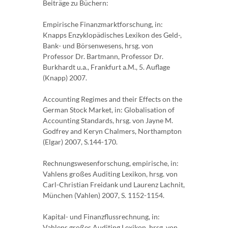
Beiträge zu Büchern:
Empirische Finanzmarktforschung, in:
Knapps Enzyklopädisches Lexikon des Geld-,
Bank- und Börsenwesens, hrsg. von
Professor Dr. Bartmann, Professor Dr.
Burkhardt u.a., Frankfurt a.M., 5. Auflage
(Knapp) 2007.
Accounting Regimes and their Effects on the
German Stock Market, in: Globalisation of
Accounting Standards, hrsg. von Jayne M.
Godfrey and Keryn Chalmers, Northampton
(Elgar) 2007, S.144-170.
Rechnungswesenforschung, empirische, in:
Vahlens großes Auditing Lexikon, hrsg. von
Carl-Christian Freidank und Laurenz Lachnit,
München (Vahlen) 2007, S. 1152-1154.
Kapital- und Finanzflussrechnung, in:
Vahlens großes Auditing Lexikon, hrsg. von