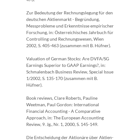
Zur Bedeutung der Rechnungslegung für den
deutschen Aktienmarkt - Begründung,
Messprobleme und Erkenntnisse empirischer
Forschung, in: Österreichisches Jahrbuch für
Controlling und Rechnungswesen, Wien
2002, S. 405-463 (zusammen mit B. Hüfner).
Valuation of German Stocks: Are DVFA/SG
Earnings Superior to GAAP Earnings?, in:
Schmalenbach Business Review, Special Issue
1/2002, S. 135-170 (zusammen mit B.
Hüfner).
Book reviews, Clare Roberts, Pauline
Weetman, Paul Gordon: International
Financial Accounting - A Comparative
Approach, in: The European Accounting
Review, 9. Jg., Nr. 1, 2000, S. 145-149.
Die Entscheidung der Aktionäre über Aktien-