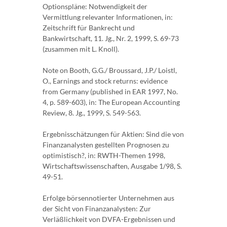
Optionspläne: Notwendigkeit der
Vermittlung relevanter Informationen, in:
Zeitschrift für Bankrecht und
Bankwirtschaft, 11. Jg., Nr. 2, 1999, S. 69-73
(zusammen mit L. Knoll).
Note on Booth, G.G./ Broussard, J.P./ Loistl,
O., Earnings and stock returns: evidence
from Germany (published in EAR 1997, No.
4, p. 589-603), in: The European Accounting
Review, 8. Jg., 1999, S. 549-563.
Ergebnisschätzungen für Aktien: Sind die von
Finanzanalysten gestellten Prognosen zu
optimistisch?, in: RWTH-Themen 1998,
Wirtschaftswissenschaften, Ausgabe 1/98, S.
49-51.
Erfolge börsennotierter Unternehmen aus
der Sicht von Finanzanalysten: Zur
Verläßlichkeit von DVFA-Ergebnissen und