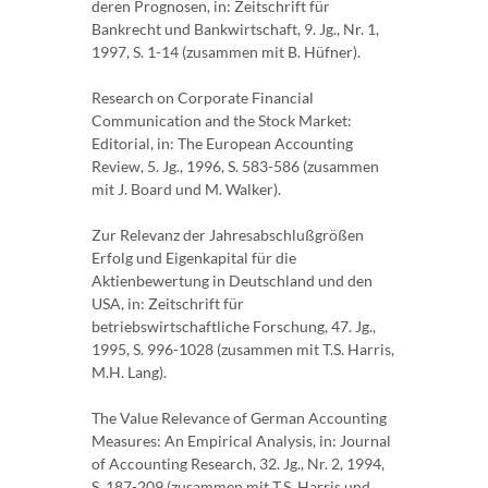
deren Prognosen, in: Zeitschrift für
Bankrecht und Bankwirtschaft, 9. Jg., Nr. 1,
1997, S. 1-14 (zusammen mit B. Hüfner).
Research on Corporate Financial
Communication and the Stock Market:
Editorial, in: The European Accounting
Review, 5. Jg., 1996, S. 583-586 (zusammen
mit J. Board und M. Walker).
Zur Relevanz der Jahresabschlußgrößen
Erfolg und Eigenkapital für die
Aktienbewertung in Deutschland und den
USA, in: Zeitschrift für
betriebswirtschaftliche Forschung, 47. Jg.,
1995, S. 996-1028 (zusammen mit T.S. Harris,
M.H. Lang).
The Value Relevance of German Accounting
Measures: An Empirical Analysis, in: Journal
of Accounting Research, 32. Jg., Nr. 2, 1994,
S. 187-209 (zusammen mit T.S. Harris und