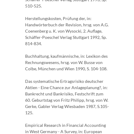
510-525.
Herstellungskosten, Prüfung der, in:
Handwörterbuch der Revision, hrsg. von A.G.
Coenenberg u. K. von Wysocki, 2. Auflage,
Schäffer-Poeschel Verlag Stuttgart 1992, Sp.
814-834.
Buchhaltung, kaufmännische, in: Lexikon des
Rechnungswesens, hrsg. von W. Busse von
Colbe, München und Wien 1990, S. 104-108.
Das systematische Ertragsrisiko deutscher
Aktien - Eine Chance zur Anlageplanung?, in:
Bankrecht und Bankrisiko, Festschrift zum
60. Geburtstag von Fritz Philipp, hrsg. von W.
Gerke, Gabler Verlag Wiesbaden 1987, S.105-
125.
Empirical Research in Financial Accounting
in West Germany - A Survey, in: European