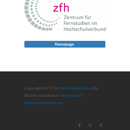
Homepage
Copyrights © 2026
WiWi-Media AG
. Alle
Rechte vorbehalten.
Impressum
|
Datenschutzerkärung