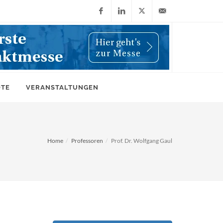
Facebook
LinkedIn
X
info@wiwi-
(Twitter)
online.de
OTE
VERANSTALTUNGEN
Home
Professoren
Prof. Dr. Wolfgang Gaul