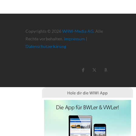
Copyrights © 2026
WiWi-Media AG
. Alle
Rechte vorbehalten.
Impressum
|
Datenschutzerkärung