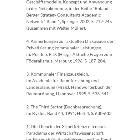
Geschäftsmodelle. Konzept und Anwendung
in der Netzökonomie, in der Reihe "Roland
Berger Strategy Consultants Academic
Network", Band 1, Springer 2002, S. 212-245
(zusammen mit Walter Müller).
4. Anmerkungen zur aktuellen Diskussion der
Privatisierung kommunaler Leistungen,
in: Postlep, R.D. (Hrsg.), Aktuelle Fragen zum
Föderalismus, Marburg 1996, S. 187-204.
3. Kommunaler Finanzausgleich,
in: Akademie für Raumforschung und
Landesplanung (Hrsg.), Handwörterbuch der
Raumordnung, Hannover 1995, S. 533-541.
2. The Third Sector (Buchbesprechung),
in: Kyklos, Band 44, 1991, Heft 4, S. 630-633.
1. Die Theorie der X-Ineffizienz: ein neues
Paradigma der Wirtschaftswissenschaft,
in: Jahrbuch für Sozialwissenschaften, Band