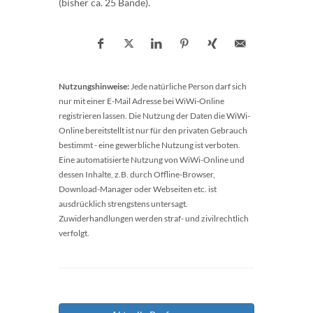
(bisher ca. 25 Bände).
Nutzungshinweise:
Jede natürliche Person darf sich
nur mit einer E-Mail Adresse bei WiWi-Online
registrieren lassen. Die Nutzung der Daten die WiWi-
Online bereitstellt ist nur für den privaten Gebrauch
bestimmt - eine gewerbliche Nutzung ist verboten.
Eine automatisierte Nutzung von WiWi-Online und
dessen Inhalte, z.B. durch Offline-Browser,
Download-Manager oder Webseiten etc. ist
ausdrücklich strengstens untersagt.
Zuwiderhandlungen werden straf- und zivilrechtlich
verfolgt.