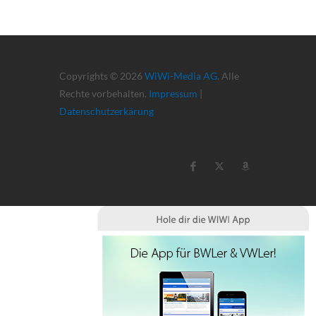
Copyrights © 2026
WiWi-Media AG
. Alle
Rechte vorbehalten.
Impressum
|
Datenschutzerkärung