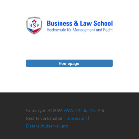
Homepage
Copyrights © 2026
WiWi-Media AG
. Alle
Rechte vorbehalten.
Impressum
|
Datenschutzerkärung