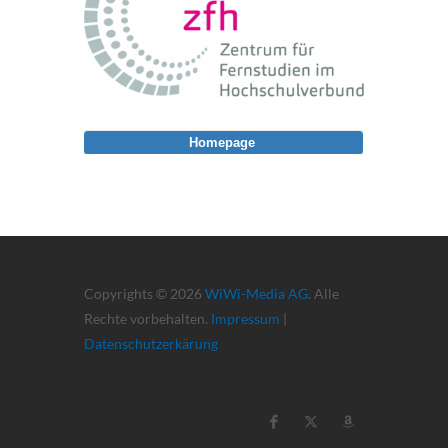
Homepage
Copyrights © 2026
WiWi-Media AG
. Alle
Rechte vorbehalten.
Impressum
|
Datenschutzerkärung