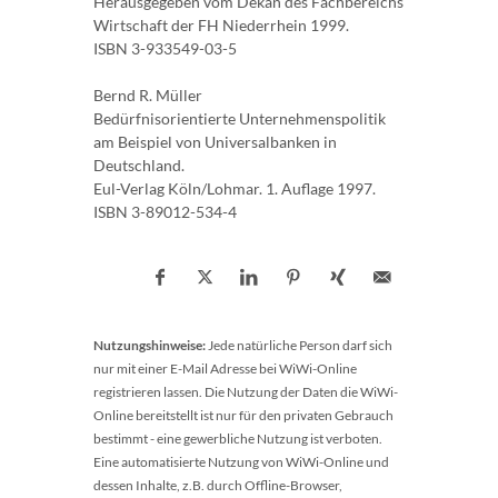
Herausgegeben vom Dekan des Fachbereichs
Wirtschaft der FH Niederrhein 1999.
ISBN 3-933549-03-5
Bernd R. Müller
Bedürfnisorientierte Unternehmenspolitik
am Beispiel von Universalbanken in
Deutschland.
Eul-Verlag Köln/Lohmar. 1. Auflage 1997.
ISBN 3-89012-534-4
Nutzungshinweise:
Jede natürliche Person darf sich
nur mit einer E-Mail Adresse bei WiWi-Online
registrieren lassen. Die Nutzung der Daten die WiWi-
Online bereitstellt ist nur für den privaten Gebrauch
bestimmt - eine gewerbliche Nutzung ist verboten.
Eine automatisierte Nutzung von WiWi-Online und
dessen Inhalte, z.B. durch Offline-Browser,