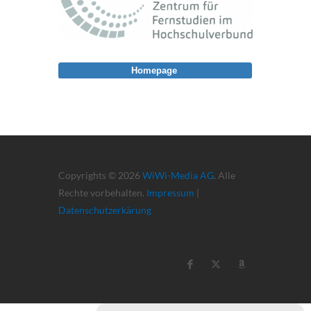
Homepage
Copyrights © 2026
WiWi-Media AG
. Alle
Rechte vorbehalten.
Impressum
|
Datenschutzerkärung