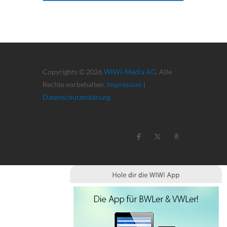
Copyrights © 2026
WiWi-Media AG
. Alle
Rechte vorbehalten.
Impressum
|
Datenschutzerkärung