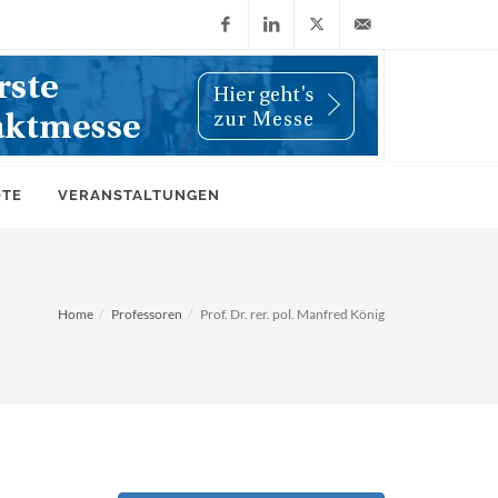
Facebook
LinkedIn
X
info@wiwi-
(Twitter)
online.de
OTE
VERANSTALTUNGEN
Home
Professoren
Prof. Dr. rer. pol. Manfred König