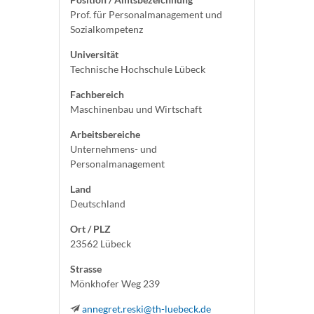
Prof. für Personalmanagement und
Sozialkompetenz
Universität
Technische Hochschule Lübeck
Fachbereich
Maschinenbau und Wirtschaft
Arbeitsbereiche
Unternehmens- und
Personalmanagement
Land
Deutschland
Ort / PLZ
23562 Lübeck
Strasse
Mönkhofer Weg 239
annegret.reski@th-luebeck.de