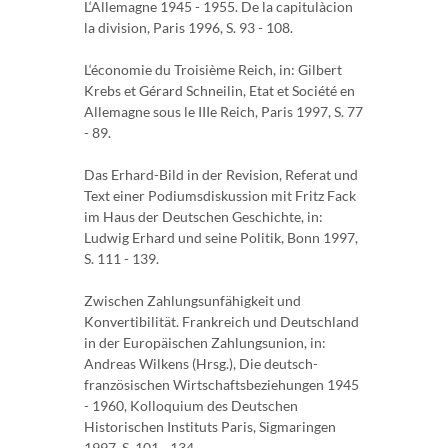
L‘Allemagne 1945 - 1955. De la capitulàcion
la division, Paris 1996, S. 93 - 108.
L‘économie du Troisième Reich, in: Gilbert
Krebs et Gérard Schneilin, Etat et Société en
Allemagne sous le IIIe Reich, Paris 1997, S. 77
- 89.
Das Erhard-Bild in der Revision, Referat und
Text einer Podiumsdiskussion mit Fritz Fack
im Haus der Deutschen Geschichte, in:
Ludwig Erhard und seine Politik, Bonn 1997,
S. 111 - 139.
Zwischen Zahlungsunfähigkeit und
Konvertibilität. Frankreich und Deutschland
in der Europäischen Zahlungsunion, in:
Andreas Wilkens (Hrsg.), Die deutsch-
französischen Wirtschaftsbeziehungen 1945
- 1960, Kolloquium des Deutschen
Historischen Instituts Paris, Sigmaringen
1997, S. 101 - 134.