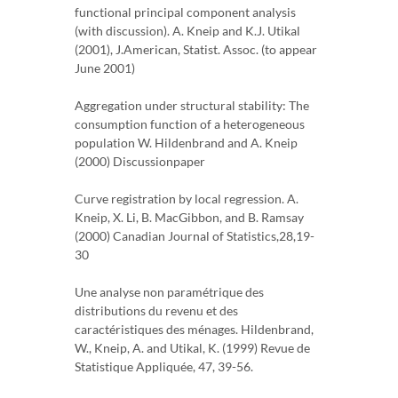
functional principal component analysis
(with discussion). A. Kneip and K.J. Utikal
(2001), J.American, Statist. Assoc. (to appear
June 2001)
Aggregation under structural stability: The
consumption function of a heterogeneous
population W. Hildenbrand and A. Kneip
(2000) Discussionpaper
Curve registration by local regression. A.
Kneip, X. Li, B. MacGibbon, and B. Ramsay
(2000) Canadian Journal of Statistics,28,19-
30
Une analyse non paramétrique des
distributions du revenu et des
caractéristiques des ménages. Hildenbrand,
W., Kneip, A. and Utikal, K. (1999) Revue de
Statistique Appliquée, 47, 39-56.