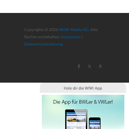
Copyrights © 2026
WiWi-Media AG
. Alle
Rechte vorbehalten.
Impressum
|
Datenschutzerkärung