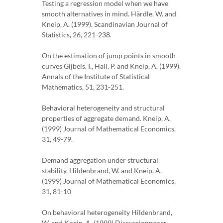
Testing a regression model when we have
smooth alternatives in mind. Härdle, W. and
Kneip, A. (1999). Scandinavian Journal of
Statistics, 26, 221-238.
On the estimation of jump points in smooth
curves Gijbels, I., Hall, P. and Kneip, A. (1999).
Annals of the Institute of Statistical
Mathematics, 51, 231-251.
Behavioral heterogeneity and structural
properties of aggregate demand. Kneip, A.
(1999) Journal of Mathematical Economics,
31, 49-79.
Demand aggregation under structural
stability. Hildenbrand, W. and Kneip, A.
(1999) Journal of Mathematical Economics,
31, 81-10
On behavioral heterogeneity Hildenbrand,
W. and Kneip, A. (1999) Discussionpaper