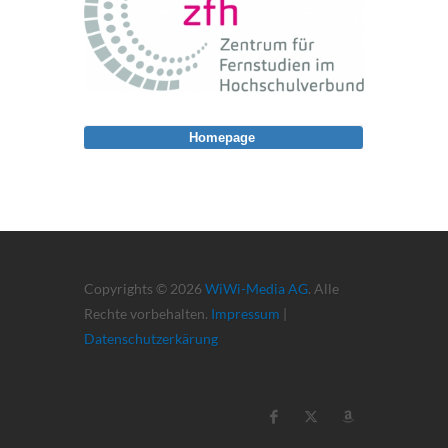
Homepage
Copyrights © 2026
WiWi-Media AG
. Alle
Rechte vorbehalten.
Impressum
|
Datenschutzerkärung