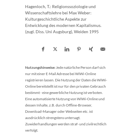
Hagenloch, T.: Religionssoziologie und
Wissenschaftslehre bei Max Weber:
Kulturgeschichtliche Aspekte zur
Entwicklung des modernen Kapitalismus.
(zugl. Diss. Uni Augsburg), Weiden 1995
Nutzungshinweise:
Jede natürliche Person darf sich
nur mit einer E-Mail Adresse bei WiWi-Online
registrieren lassen. Die Nutzung der Daten die WiWi-
Online bereitstellt ist nur für den privaten Gebrauch
bestimmt - eine gewerbliche Nutzung ist verboten.
Eine automatisierte Nutzung von WiWi-Online und
dessen Inhalte, z.B. durch Offline-Browser,
Download-Manager oder Webseiten etc. ist
ausdrücklich strengstens untersagt.
Zuwiderhandlungen werden straf- und zivilrechtlich
verfolgt.