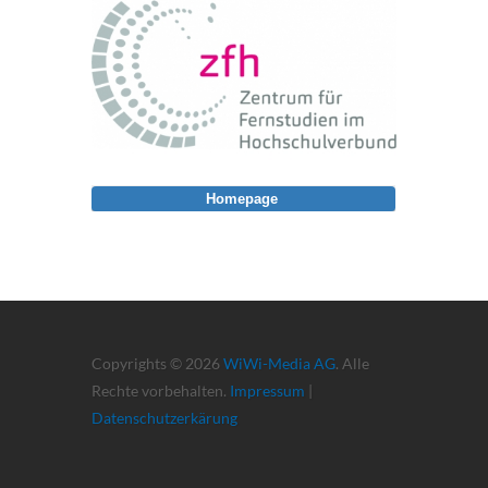
Homepage
Copyrights © 2026
WiWi-Media AG
. Alle
Rechte vorbehalten.
Impressum
|
Datenschutzerkärung