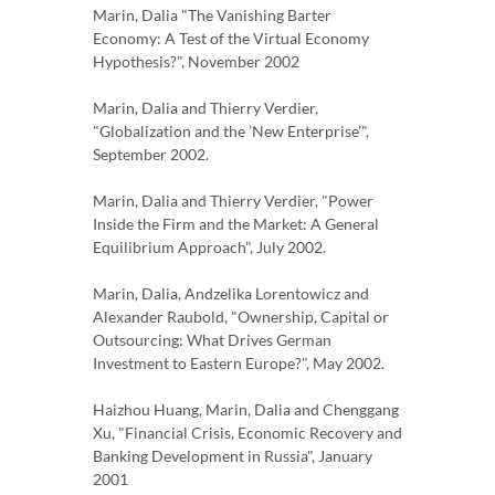
Marin, Dalia "The Vanishing Barter
Economy: A Test of the Virtual Economy
Hypothesis?", November 2002
Marin, Dalia and Thierry Verdier,
"Globalization and the ’New Enterprise’",
September 2002.
Marin, Dalia and Thierry Verdier, "Power
Inside the Firm and the Market: A General
Equilibrium Approach", July 2002.
Marin, Dalia, Andzelika Lorentowicz and
Alexander Raubold, "Ownership, Capital or
Outsourcing: What Drives German
Investment to Eastern Europe?", May 2002.
Haizhou Huang, Marin, Dalia and Chenggang
Xu, "Financial Crisis, Economic Recovery and
Banking Development in Russia", January
2001