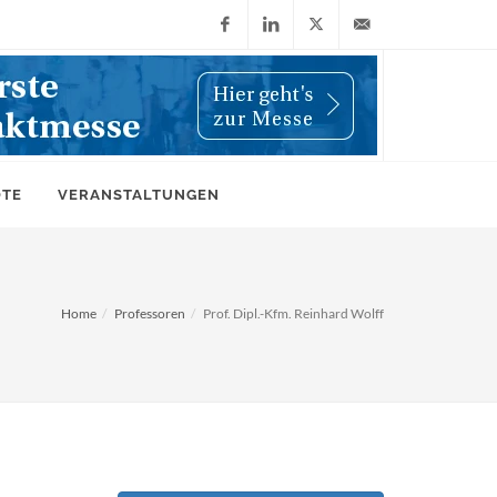
Facebook
LinkedIn
X
info@wiwi-
(Twitter)
online.de
OTE
VERANSTALTUNGEN
Home
Professoren
Prof. Dipl.-Kfm. Reinhard Wolff