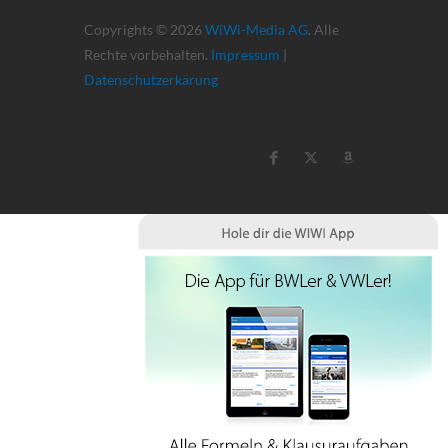
Copyrights © 2026
WiWi-Media AG
. Alle
Rechte vorbehalten.
Impressum
|
Datenschutzerkärung