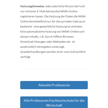
Nutzungshinweise:
Jede natürliche Person darf sich
nur mit einer E-Mail Adresse bei WiWi-Online
registrieren lassen. Die Nutzung der Daten die WiWi-
Online bereitstellt ist nur für den privaten Gebrauch
bestimmt - eine gewerbliche Nutzung ist verboten.
Eine automatisierte Nutzung von WiWi-Online und
dessen Inhalte, z.B. durch Offline-Browser,
Download-Manager oder Webseiten etc. ist
ausdrücklich strengstens untersagt.
Zuwiderhandlungen werden straf- und zivilrechtlich
verfolgt.
Aktuelle Professoren
Alle Professoren Fachhochschule für die
Wirtschaft