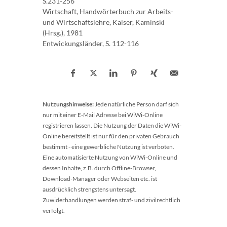
S.231-256
Wirtschaft, Handwörterbuch zur Arbeits-
und Wirtschaftslehre, Kaiser, Kaminski
(Hrsg.), 1981
Entwickungsländer, S. 112-116
Nutzungshinweise:
Jede natürliche Person darf sich
nur mit einer E-Mail Adresse bei WiWi-Online
registrieren lassen. Die Nutzung der Daten die WiWi-
Online bereitstellt ist nur für den privaten Gebrauch
bestimmt - eine gewerbliche Nutzung ist verboten.
Eine automatisierte Nutzung von WiWi-Online und
dessen Inhalte, z.B. durch Offline-Browser,
Download-Manager oder Webseiten etc. ist
ausdrücklich strengstens untersagt.
Zuwiderhandlungen werden straf- und zivilrechtlich
verfolgt.