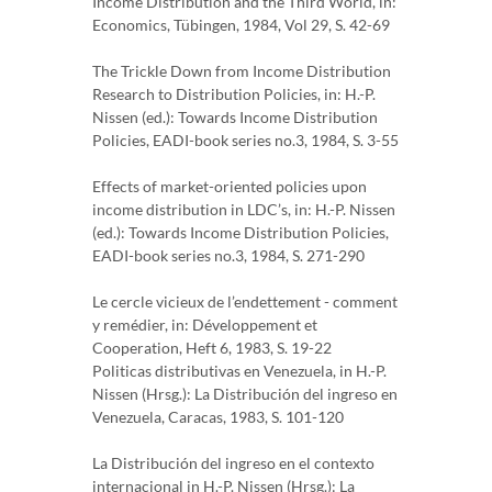
Income Distribution and the Third World, in:
Economics, Tübingen, 1984, Vol 29, S. 42-69
The Trickle Down from Income Distribution
Research to Distribution Policies, in: H.-P.
Nissen (ed.): Towards Income Distribution
Policies, EADI-book series no.3, 1984, S. 3-55
Effects of market-oriented policies upon
income distribution in LDC’s, in: H.-P. Nissen
(ed.): Towards Income Distribution Policies,
EADI-book series no.3, 1984, S. 271-290
Le cercle vicieux de l’endettement - comment
y remédier, in: Développement et
Cooperation, Heft 6, 1983, S. 19-22
Politicas distributivas en Venezuela, in H.-P.
Nissen (Hrsg.): La Distribución del ingreso en
Venezuela, Caracas, 1983, S. 101-120
La Distribución del ingreso en el contexto
internacional in H.-P. Nissen (Hrsg.): La