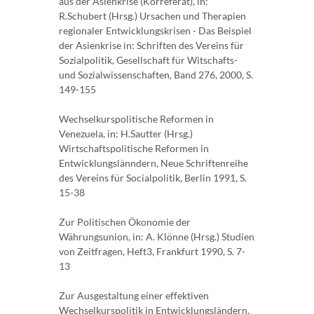
aus der Asienkrise (Korreferat), in:
R.Schubert (Hrsg.) Ursachen und Therapien
regionaler Entwicklungskrisen - Das Beispiel
der Asienkrise in: Schriften des Vereins für
Sozialpolitik, Gesellschaft für Witschafts-
und Sozialwissenschaften, Band 276, 2000, S.
149-155
Wechselkurspolitische Reformen in
Venezuela, in: H.Sautter (Hrsg.)
Wirtschaftspolitische Reformen in
Entwicklungslänndern, Neue Schriftenreihe
des Vereins für Socialpolitik, Berlin 1991, S.
15-38
Zur Politischen Ökonomie der
Währungsunion, in: A. Klönne (Hrsg.) Studien
von Zeitfragen, Heft3, Frankfurt 1990, S. 7-
13
Zur Ausgestaltung einer effektiven
Wechselkurspolitik in Entwicklungsländern,