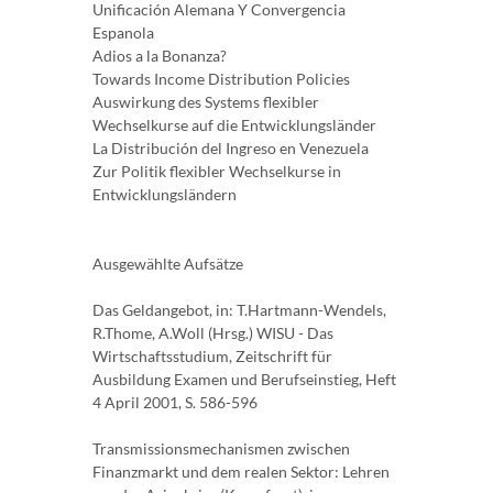
Unificación Alemana Y Convergencia
Espanola
Adios a la Bonanza?
Towards Income Distribution Policies
Auswirkung des Systems flexibler
Wechselkurse auf die Entwicklungsländer
La Distribución del Ingreso en Venezuela
Zur Politik flexibler Wechselkurse in
Entwicklungsländern
Ausgewählte Aufsätze
Das Geldangebot, in: T.Hartmann-Wendels,
R.Thome, A.Woll (Hrsg.) WISU - Das
Wirtschaftsstudium, Zeitschrift für
Ausbildung Examen und Berufseinstieg, Heft
4 April 2001, S. 586-596
Transmissionsmechanismen zwischen
Finanzmarkt und dem realen Sektor: Lehren