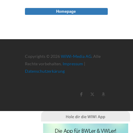
Homepage
Copyrights © 2026
WiWi-Media AG
. Alle
Rechte vorbehalten.
Impressum
|
Datenschutzerkärung