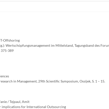
IT-Offshoring
g.): Wertschöpfungsmanagement im Mittelstand, Tagungsband des Foru
. 375-389
iences
research in Management, 29th Scientific Symposium, Ossijek, S. 1 – 15.
anie / Tejpaul, Amit
r implications for International Outsourcing