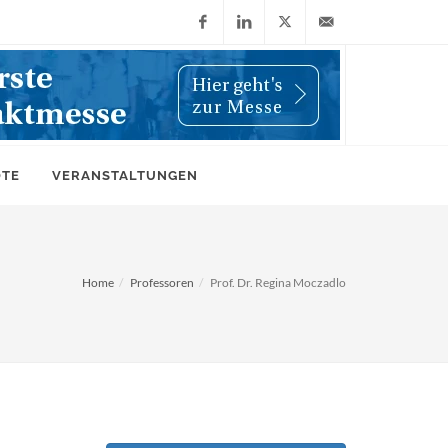
Facebook
LinkedIn
X
info@wiwi-
(Twitter)
online.de
OTE
VERANSTALTUNGEN
Home
Professoren
Prof. Dr. Regina Moczadlo