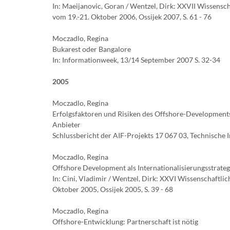
In: Maeijanovic, Goran / Wentzel, Dirk: XXVII Wissensch
vom 19.-21. Oktober 2006, Ossijek 2007, S. 61 - 76
Moczadlo, Regina
Bukarest oder Bangalore
In: Informationweek, 13/14 September 2007 S. 32-34
2005
Moczadlo, Regina
Erfolgsfaktoren und Risiken des Offshore-Developments
Anbieter
Schlussbericht der AIF-Projekts 17 067 03, Technische
Moczadlo, Regina
Offshore Development als Internationalisierungsstrate
In: Cini, Vladimir / Wentzel, Dirk: XXVI Wissenschaftl
Oktober 2005, Ossijek 2005, S. 39 - 68
Moczadlo, Regina
Offshore-Entwicklung: Partnerschaft ist nötig