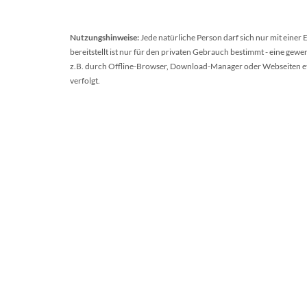
Nutzungshinweise:
Jede natürliche Person darf sich nur mit einer
bereitstellt ist nur für den privaten Gebrauch bestimmt - eine ge
z.B. durch Offline-Browser, Download-Manager oder Webseiten etc.
verfolgt.