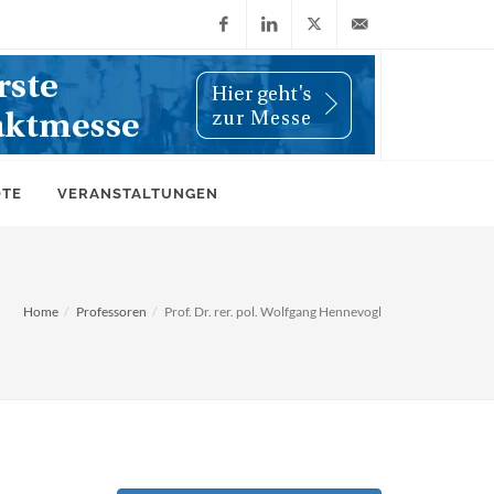
Facebook
LinkedIn
X
info@wiwi-
(Twitter)
online.de
OTE
VERANSTALTUNGEN
Home
Professoren
Prof. Dr. rer. pol. Wolfgang Hennevogl