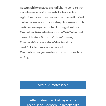
Nutzungshinweise:
Jede natürliche Person darf sich
nur mit einer E-Mail Adresse bei WiWi-Online
registrieren lassen. Die Nutzung der Daten die WiWi-
Online bereitstellt ist nur für den privaten Gebrauch
bestimmt - eine gewerbliche Nutzung ist verboten.
Eine automatisierte Nutzung von WiWi-Online und
dessen Inhalte, z.B. durch Offline-Browser,
Download-Manager oder Webseiten etc. ist
ausdrücklich strengstens untersagt.
Zuwiderhandlungen werden straf- und zivilrechtlich
verfolgt.
Aktuelle Professoren
Alle Professoren Ostbayerische
Technische Hochschule Regensburg