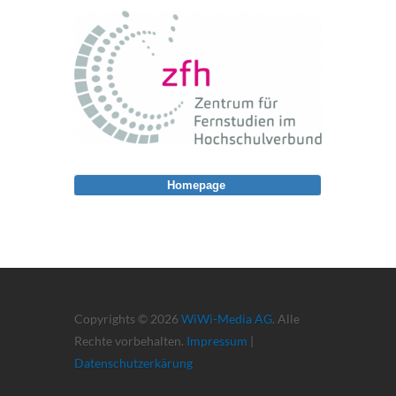
Homepage
Copyrights © 2026
WiWi-Media AG
. Alle
Rechte vorbehalten.
Impressum
|
Datenschutzerkärung