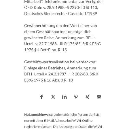
Mitarbeit", Telefonkommentar zur Verfg. der
OFD Köln v. 28.9.1988 -S 2290-20 St 113,
Deutsches Steuerrecht - Cassette 1/1989
Gewinnerhöhung um den Wert einer von
einem Geschäftspartner unentgeltlich
gewährten Reise, Anmerkung zum BFH-
Urteil v. 22.7.1988 - III R 175/85, StRK EStG
1975 § 4 BetrEinn. R. 15
Geschäftswertrealisation bei verdeckter
Einlage eines Betriebes, Anmerkung zum
BFH-Urteil v. 24.3.1987 - I R 202/83, StRK
EStG 1975 § 16 Abs. 3 R. 10
Nutzungshinweise:
Jede natürliche Person darf sich
nur mit einer E-Mail Adresse bei WiWi-Online
registrieren lassen. Die Nutzung der Daten die WiWi-