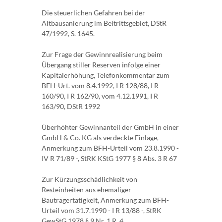
Die steuerlichen Gefahren bei der
Altbausanierung im Beitrittsgebiet, DStR
47/1992, S. 1645.
Zur Frage der Gewinnrealisierung beim
Übergang stiller Reserven infolge einer
Kapitalerhöhung, Telefonkommentar zum
BFH-Urt. vom 8.4.1992, I R 128/88, I R
160/90, I R 162/90, vom 4.12.1991, I R
163/90, DStR 1992
Überhöhter Gewinnanteil der GmbH in einer
GmbH & Co. KG als verdeckte Einlage,
Anmerkung zum BFH-Urteil vom 23.8.1990 -
IV R 71/89 -, StRK KStG 1977 § 8 Abs. 3 R 67
Zur Kürzungsschädlichkeit von
Resteinheiten aus ehemaliger
Bauträgertätigkeit, Anmerkung zum BFH-
Urteil vom 31.7.1990 - I R 13/88 -, StRK
GewStG 1978 § 9 Nr. 1 R. 4