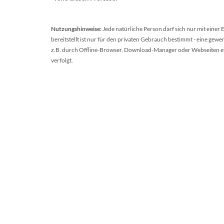
Nutzungshinweise:
Jede natürliche Person darf sich nur mit einer
bereitstellt ist nur für den privaten Gebrauch bestimmt - eine ge
z.B. durch Offline-Browser, Download-Manager oder Webseiten etc.
verfolgt.