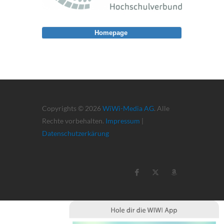
Homepage
Copyrights © 2026
WiWi-Media AG
. Alle
Rechte vorbehalten.
Impressum
|
Datenschutzerkärung