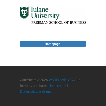
Homepage
Copyrights © 2026
WiWi-Media AG
. Alle
Rechte vorbehalten.
Impressum
|
Datenschutzerkärung