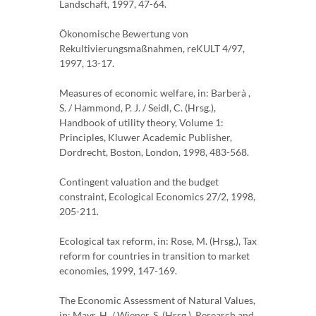
Landschaft, 1997, 47-64.
Ökonomische Bewertung von
Rekultivierungsmaßnahmen, reKULT 4/97,
1997, 13-17.
Measures of economic welfare, in: Barberà ,
S. / Hammond, P. J. / Seidl, C. (Hrsg.),
Handbook of utility theory, Volume 1:
Principles, Kluwer Academic Publisher,
Dordrecht, Boston, London, 1998, 483-568.
Contingent valuation and the budget
constraint, Ecological Economics 27/2, 1998,
205-211.
Ecological tax reform, in: Rose, M. (Hrsg.), Tax
reform for countries in transition to market
economies, 1999, 147-169.
The Economic Assessment of Natural Values,
in: Mayr, H. / Wiener, S. (Hrsg.), Research and