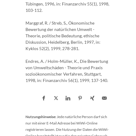
Tübingen, 1996, in: Finanzarchiv 55(1), 1998,
103-112.
Marggraf, R. / Streb, S., Ökonomische
Bewertung der natürlichen Umwelt -
Theorie, politische Bedeutung, ethische
Diskussion, Heidelberg, Berlin, 1997, in:
Kyklos 52(2), 1999, 278-281.
Endres, A. / Holm-Müller, K., Die Bewertung
von Umweltschäden - Theorie und Praxis
sozioökonomischer Verfahren, Stuttgart,
1998, in: Finanzarchiv 56(1), 1999, 137-140.
Nutzungshinweise:
Jede natürliche Person darf sich
nur mit einer E-Mail Adresse bei WiWi-Online
registrieren lassen. Die Nutzung der Daten die WiWi-
Online bereitstellt ist nur für den privaten Gebrauch