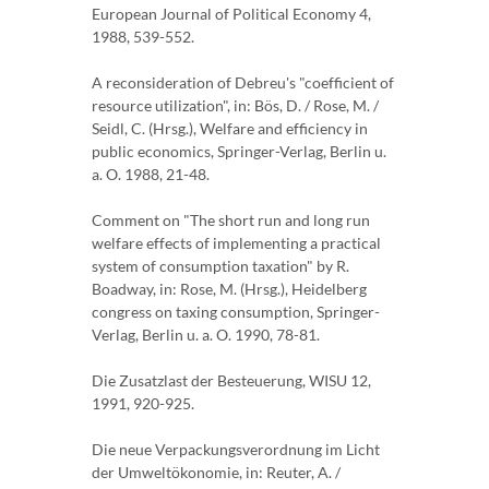
European Journal of Political Economy 4,
1988, 539-552.
A reconsideration of Debreu's "coefficient of
resource utilization", in: Bös, D. / Rose, M. /
Seidl, C. (Hrsg.), Welfare and efficiency in
public economics, Springer-Verlag, Berlin u.
a. O. 1988, 21-48.
Comment on "The short run and long run
welfare effects of implementing a practical
system of consumption taxation" by R.
Boadway, in: Rose, M. (Hrsg.), Heidelberg
congress on taxing consumption, Springer-
Verlag, Berlin u. a. O. 1990, 78-81.
Die Zusatzlast der Besteuerung, WISU 12,
1991, 920-925.
Die neue Verpackungsverordnung im Licht
der Umweltökonomie, in: Reuter, A. /