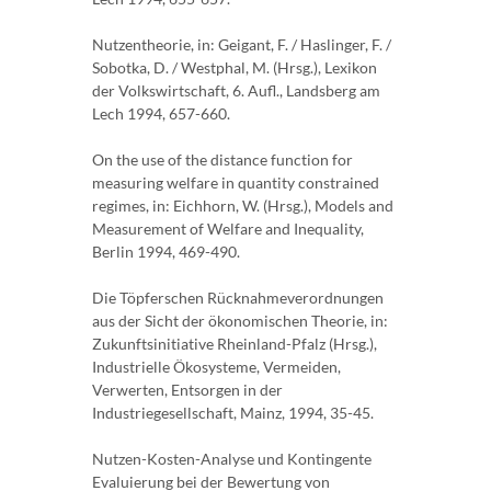
Nutzentheorie, in: Geigant, F. / Haslinger, F. /
Sobotka, D. / Westphal, M. (Hrsg.), Lexikon
der Volkswirtschaft, 6. Aufl., Landsberg am
Lech 1994, 657-660.
On the use of the distance function for
measuring welfare in quantity constrained
regimes, in: Eichhorn, W. (Hrsg.), Models and
Measurement of Welfare and Inequality,
Berlin 1994, 469-490.
Die Töpferschen Rücknahmeverordnungen
aus der Sicht der ökonomischen Theorie, in:
Zukunftsinitiative Rheinland-Pfalz (Hrsg.),
Industrielle Ökosysteme, Vermeiden,
Verwerten, Entsorgen in der
Industriegesellschaft, Mainz, 1994, 35-45.
Nutzen-Kosten-Analyse und Kontingente
Evaluierung bei der Bewertung von