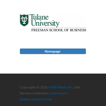
Homepage
Copyrights © 2026
WiWi-Media AG
. Alle
Rechte vorbehalten.
Impressum
|
Datenschutzerkärung