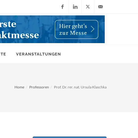
Facebook
LinkedIn
X
info@wiwi-
(Twitter)
online.de
OTE
VERANSTALTUNGEN
Home
Professoren
Prof. Dr. rer. nat. Ursula Klaschka