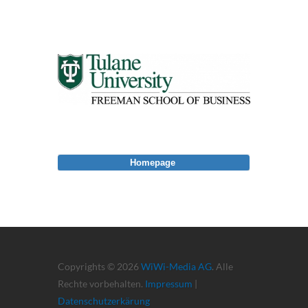
Homepage
Copyrights © 2026
WiWi-Media AG
. Alle
Rechte vorbehalten.
Impressum
|
Datenschutzerkärung