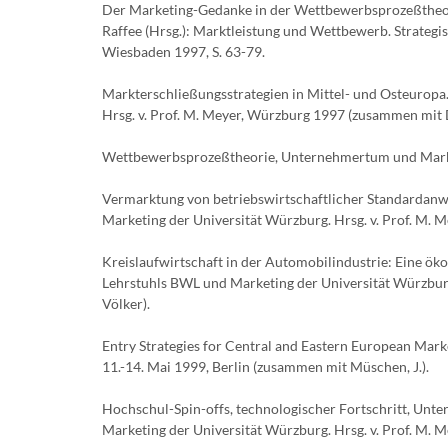
Der Marketing-Gedanke in der Wettbewerbsprozeßtheorie
Raffee (Hrsg.): Marktleistung und Wettbewerb. Strategi
Wiesbaden 1997, S. 63-79.
Markterschließungsstrategien in Mittel- und Osteuropa
Hrsg. v. Prof. M. Meyer, Würzburg 1997 (zusammen mit D
Wettbewerbsprozeßtheorie, Unternehmertum und Marketin
Vermarktung von betriebswirtschaftlicher Standardanw
Marketing der Universität Würzburg. Hrsg. v. Prof. M.
Kreislaufwirtschaft in der Automobilindustrie: Eine ök
Lehrstuhls BWL und Marketing der Universität Würzburg
Völker).
Entry Strategies for Central and Eastern European Ma
11.-14. Mai 1999, Berlin (zusammen mit Müschen, J.).
Hochschul-Spin-offs, technologischer Fortschritt, Unt
Marketing der Universität Würzburg. Hrsg. v. Prof. M. 