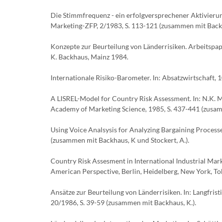
Die Stimmfrequenz - ein erfolgversprechener Aktivierun
Marketing-ZFP, 2/1983, S. 113-121 (zusammen mit Backha
Konzepte zur Beurteilung von Länderrisiken. Arbeitspapi
K. Backhaus, Mainz 1984.
Internationale Risiko-Barometer. In: Absatzwirtschaft, 
A LISREL-Model for Country Risk Assessment. In: N.K. Ma
Academy of Marketing Science, 1985, S. 437-441 (zusam
Using Voice Analsysis for Analyzing Bargaining Processes
(zusammen mit Backhaus, K und Stockert, A.).
Country Risk Assesment in International Industrial Marke
American Perspective, Berlin, Heidelberg, New York, To
Ansätze zur Beurteilung von Länderrisiken. In: Langfri
20/1986, S. 39-59 (zusammen mit Backhaus, K.).