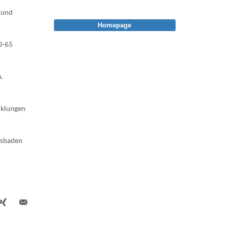
 und
Homepage
0-65
.
cklungen
esbaden