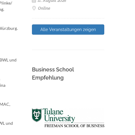
11. August 2026
Plinke/
Online
ng.
 Würzburg.
Alle Veranstaltungen zeigen
s BWL und
Business School
Empfehlung
s
ina
 EMAC,
BWL und