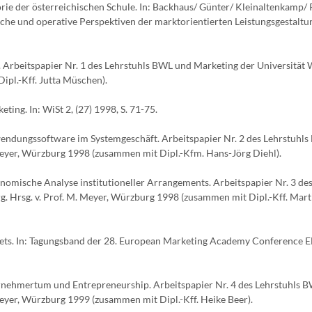
 der österreichischen Schule. In: Backhaus/ Günter/ Kleinaltenkamp/ 
sche und operative Perspektiven der marktorientierten Leistungsgestaltu
. Arbeitspapier Nr. 1 des Lehrstuhls BWL und Marketing der Universität
ipl.-Kff. Jutta Müschen).
g. In: WiSt 2, (27) 1998, S. 71-75.
endungssoftware im Systemgeschäft. Arbeitspapier Nr. 2 des Lehrstuhl
 Meyer, Würzburg 1998 (zusammen mit Dipl.-Kfm. Hans-Jörg Diehl).
onomische Analyse institutioneller Arrangements. Arbeitspapier Nr. 3 de
. Hrsg. v. Prof. M. Meyer, Würzburg 1998 (zusammen mit Dipl.-Kff. Mart
rkets. In: Tagungsband der 28. European Marketing Academy Conference
ernehmertum und Entrepreneurship. Arbeitspapier Nr. 4 des Lehrstuhls 
Meyer, Würzburg 1999 (zusammen mit Dipl.-Kff. Heike Beer).