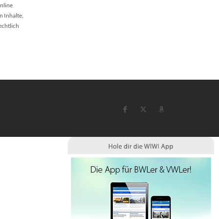
nline
n Inhalte,
echtlich