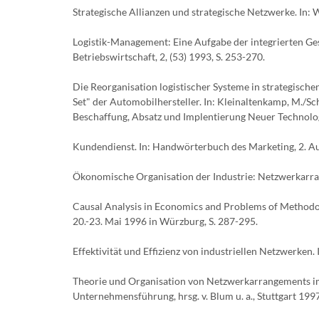
Strategische Allianzen und strategische Netzwerke. In: W
Logistik-Management: Eine Aufgabe der integrierten Ge
Betriebswirtschaft, 2, (53) 1993, S. 253-270.
Die Reorganisation logistischer Systeme in strategisch
Set" der Automobilhersteller. In: Kleinaltenkamp, M./Sc
Beschaffung, Absatz und Implentierung Neuer Technolo
Kundendienst. In: Handwörterbuch des Marketing, 2. Auf
Ökonomische Organisation der Industrie: Netzwerkar
Causal Analysis in Economics and Problems of Methodol
20.-23. Mai 1996 in Würzburg, S. 287-295.
Effektivität und Effizienz von industriellen Netzwerken
Theorie und Organisation von Netzwerkarrangements i
Unternehmensführung, hrsg. v. Blum u. a., Stuttgart 1997