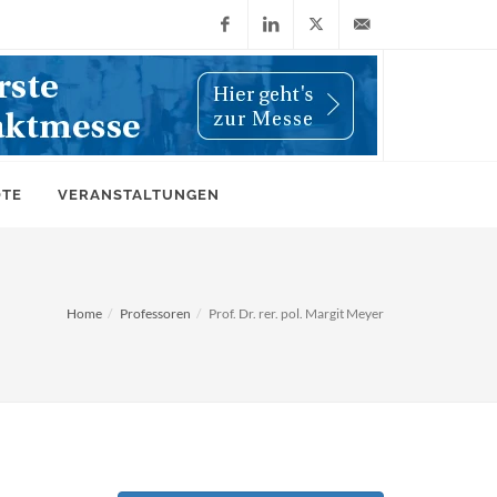
Facebook
LinkedIn
X
info@wiwi-
(Twitter)
online.de
OTE
VERANSTALTUNGEN
Home
Professoren
Prof. Dr. rer. pol. Margit Meyer