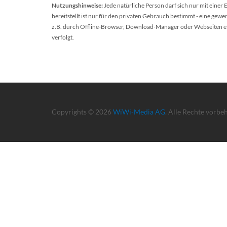
Nutzungshinweise:
Jede natürliche Person darf sich nur mit einer
bereitstellt ist nur für den privaten Gebrauch bestimmt - eine ge
z.B. durch Offline-Browser, Download-Manager oder Webseiten etc.
verfolgt.
Copyrights © 2026
WiWi-Media AG
. Alle Rechte vorbe