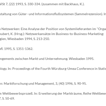
iSt 7, (22) 1993, S. 330-334. (zusammen mit Backhaus, K.).
staltung von Güter- und Informationsflußsystemen (Sammelrezension). In
en Netzwerken: Eine Analyse der Position von Systemlieferanten im "Orga
hubert, K. (Hrsg.): Netzwerkansätze im Business-to-Business-Marketing:
gien, Wiesbaden 1994, S. 213-250.
l. 1995, S. 1351-1362.
rangements zwischen Markt und Unternehmung. Wiesbaden 1995.
ogy. In: Proceedings of the Fourth Würzburg-Umea Conference in Statis
. In: Marktforschung und Management, 3, (40) 1996, S. 90-95.
m Wettbewerbsprozeß. In: Erweiterung der Markträume, Reihe Wettbew
, S. 50-69.