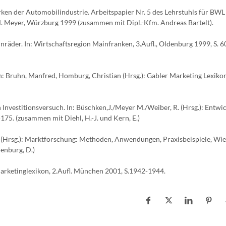
en der Automobilindustrie. Arbeitspapier Nr. 5 des Lehrstuhls für BWL
 M. Meyer, Würzburg 1999 (zusammen mit Dipl.-Kfm. Andreas Bartelt).
nräder. In: Wirtschaftsregion Mainfranken, 3.Aufl., Oldenburg 1999, S. 6
n: Bruhn, Manfred, Homburg, Christian (Hrsg.): Gabler Marketing Lexikon
 Investitionsversuch. In: Büschken,J./Meyer M./Weiber, R. (Hrsg.): Entwi
175. (zusammen mit Diehl, H.-J. und Kern, E.)
(Hrsg.): Marktforschung: Methoden, Anwendungen, Praxisbeispiele, Wi
enburg, D.)
s Marketinglexikon, 2.Aufl. München 2001, S.1942-1944.