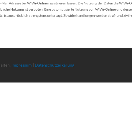
 E-Mail Adresse bei WiWi-Online registrieren lassen. Die Nutzung der Daten die WiWi-O
werbliche Nutzung ist verboten. Eine automatisierte Nutzung von WiWi-Online und desse
 ist ausdrücklich strengstens untersagt. Zuwiderhandlungen werden straf- und zivilr
halten.
Impressum
|
Datenschutzerkärung