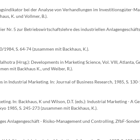
gsindikator bei der Analyse von Verhandlungen im Investitionsgüter-Mar
us, K. und Vollmer, B.).
er Nr. 5 zur Betriebswirtschaftslehre des industriellen Anlagengeschäfts
10/1984, S. 64-74 (zusammen mit Backhaus, K.).
lhotra (Hrsg.): Developments in Marketing Science, Vol. VIII, Atlanta, G
men mit Backhaus K., und Weiber, R.).
 in Industrial Marketing. In: Journal of Business Research, 1985, S. 130
ting. In: Backhaus, K und Wilson, D.T. (eds.): Industrial Marketing - A 
kyo 1985, S. 245-273 (zusammen mit Backhaus, K.).
stiges Anlagengeschäft - Risiko-Management und Controlling, ZfbF-Sonder