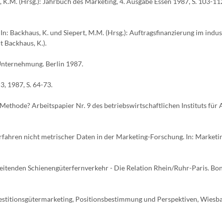
e, K.M. (Hrsg.): Jahrbuch des Marketing, 4. Ausgabe Essen 1987, S. 103-11
n: Backhaus, K. und Siepert, M.M. (Hrsg.): Auftragsfinanzierung im indus
 Backhaus, K.).
 Unternehmung. Berlin 1987.
, 1987, S. 64-73.
 Methode? Arbeitspapier Nr. 9 des betriebswirtschaftlichen Instituts für
rfahren nicht metrischer Daten in der Marketing-Forschung. In: Marketi
eitenden Schienengüterfernverkehr - Die Relation Rhein/Ruhr-Paris. Bo
 Investitionsgütermarketing, Positionsbestimmung und Perspektiven, Wies