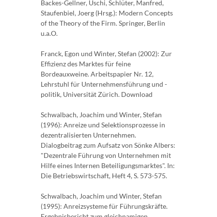
Backes-Gellner, Uschi, Schlüter, Manfred,
Staufenbiel, Joerg (Hrsg.): Modern Concepts
of the Theory of the Firm. Springer, Berlin
u.a.O.
Franck, Egon und Winter, Stefan (2002): Zur
Effizienz des Marktes für feine
Bordeauxweine. Arbeitspapier Nr. 12,
Lehrstuhl für Unternehmensführung und -
politik, Universität Zürich. Download
Schwalbach, Joachim und Winter, Stefan
(1996): Anreize und Selektionsprozesse in
dezentralisierten Unternehmen.
Dialogbeitrag zum Aufsatz von Sönke Albers:
"Dezentrale Führung von Unternehmen mit
Hilfe eines Internen Beteiligungsmarktes". In:
Die Betriebswirtschaft, Heft 4, S. 573-575.
Schwalbach, Joachim und Winter, Stefan
(1995): Anreizsysteme für Führungskräfte.
Ergebnisbericht zum gleichnamigen