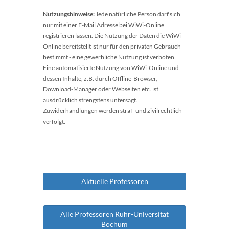
Nutzungshinweise:
Jede natürliche Person darf sich
nur mit einer E-Mail Adresse bei WiWi-Online
registrieren lassen. Die Nutzung der Daten die WiWi-
Online bereitstellt ist nur für den privaten Gebrauch
bestimmt - eine gewerbliche Nutzung ist verboten.
Eine automatisierte Nutzung von WiWi-Online und
dessen Inhalte, z.B. durch Offline-Browser,
Download-Manager oder Webseiten etc. ist
ausdrücklich strengstens untersagt.
Zuwiderhandlungen werden straf- und zivilrechtlich
verfolgt.
Aktuelle Professoren
Alle Professoren Ruhr-Universität
Bochum