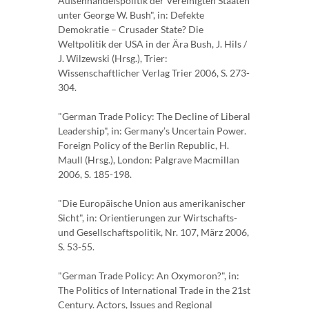
Außenhandelspolitik der Vereinigten Staaten
unter George W. Bush", in: Defekte
Demokratie – Crusader State? Die
Weltpolitik der USA in der Ära Bush, J. Hils /
J. Wilzewski (Hrsg.), Trier:
Wissenschaftlicher Verlag Trier 2006, S. 273-
304.
"German Trade Policy: The Decline of Liberal
Leadership", in: Germany’s Uncertain Power.
Foreign Policy of the Berlin Republic, H.
Maull (Hrsg.), London: Palgrave Macmillan
2006, S. 185-198.
"Die Europäische Union aus amerikanischer
Sicht", in: Orientierungen zur Wirtschafts-
und Gesellschaftspolitik, Nr. 107, März 2006,
S. 53-55.
"German Trade Policy: An Oxymoron?", in:
The Politics of International Trade in the 21st
Century. Actors, Issues and Regional