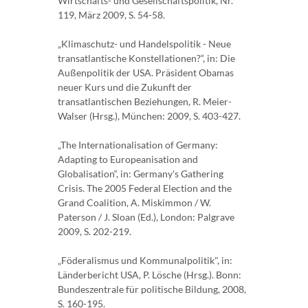
Wirtschafts- und Gesellschaftspolitik, Nr.
119, März 2009, S. 54-58.
„Klimaschutz- und Handelspolitik - Neue
transatlantische Konstellationen?“, in: Die
Außenpolitik der USA. Präsident Obamas
neuer Kurs und die Zukunft der
transatlantischen Beziehungen, R. Meier-
Walser (Hrsg.), München: 2009, S. 403-427.
„The Internationalisation of Germany:
Adapting to Europeanisation and
Globalisation“, in: Germany's Gathering
Crisis. The 2005 Federal Election and the
Grand Coalition, A. Miskimmon / W.
Paterson / J. Sloan (Ed.), London: Palgrave
2009, S. 202-219.
„Föderalismus und Kommunalpolitik", in:
Länderbericht USA, P. Lösche (Hrsg.). Bonn:
Bundeszentrale für politische Bildung, 2008,
S. 160-195.