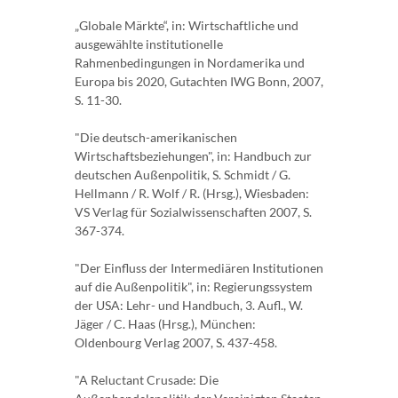
„Globale Märkte“, in: Wirtschaftliche und
ausgewählte institutionelle
Rahmenbedingungen in Nordamerika und
Europa bis 2020, Gutachten IWG Bonn, 2007,
S. 11-30.
"Die deutsch-amerikanischen
Wirtschaftsbeziehungen", in: Handbuch zur
deutschen Außenpolitik, S. Schmidt / G.
Hellmann / R. Wolf / R. (Hrsg.), Wiesbaden:
VS Verlag für Sozialwissenschaften 2007, S.
367-374.
"Der Einfluss der Intermediären Institutionen
auf die Außenpolitik", in: Regierungssystem
der USA: Lehr- und Handbuch, 3. Aufl., W.
Jäger / C. Haas (Hrsg.), München:
Oldenbourg Verlag 2007, S. 437-458.
"A Reluctant Crusade: Die