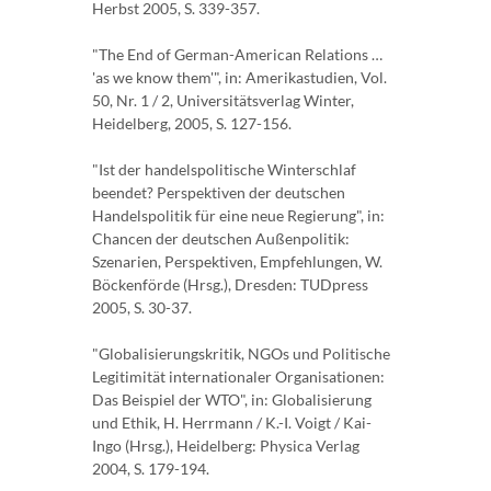
Herbst 2005, S. 339-357.
"The End of German-American Relations …
'as we know them'", in: Amerikastudien, Vol.
50, Nr. 1 / 2, Universitätsverlag Winter,
Heidelberg, 2005, S. 127-156.
"Ist der handelspolitische Winterschlaf
beendet? Perspektiven der deutschen
Handelspolitik für eine neue Regierung", in:
Chancen der deutschen Außenpolitik:
Szenarien, Perspektiven, Empfehlungen, W.
Böckenförde (Hrsg.), Dresden: TUDpress
2005, S. 30-37.
"Globalisierungskritik, NGOs und Politische
Legitimität internationaler Organisationen:
Das Beispiel der WTO", in: Globalisierung
und Ethik, H. Herrmann / K.-I. Voigt / Kai-
Ingo (Hrsg.), Heidelberg: Physica Verlag
2004, S. 179-194.