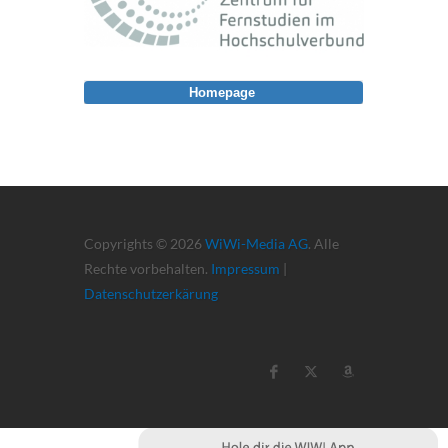
Homepage
Copyrights © 2026
WiWi-Media AG
. Alle
Rechte vorbehalten.
Impressum
|
Datenschutzerkärung