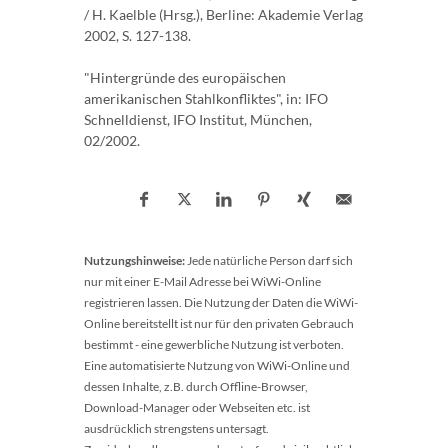
/ H. Kaelble (Hrsg.), Berline: Akademie Verlag
2002, S. 127-138.
"Hintergründe des europäischen
amerikanischen Stahlkonfliktes", in: IFO
Schnelldienst, IFO Institut, München,
02/2002.
Nutzungshinweise:
Jede natürliche Person darf sich
nur mit einer E-Mail Adresse bei WiWi-Online
registrieren lassen. Die Nutzung der Daten die WiWi-
Online bereitstellt ist nur für den privaten Gebrauch
bestimmt - eine gewerbliche Nutzung ist verboten.
Eine automatisierte Nutzung von WiWi-Online und
dessen Inhalte, z.B. durch Offline-Browser,
Download-Manager oder Webseiten etc. ist
ausdrücklich strengstens untersagt.