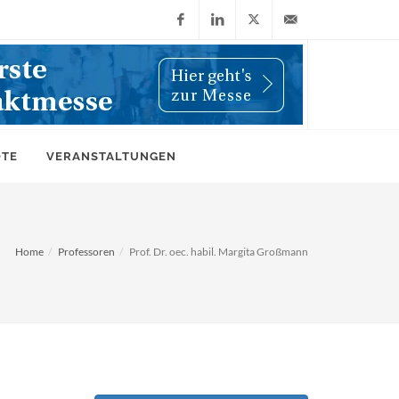
Facebook
LinkedIn
X
info@wiwi-
(Twitter)
online.de
OTE
VERANSTALTUNGEN
Home
Professoren
Prof. Dr. oec. habil. Margita Großmann